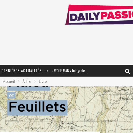
DERNIÈRES ACTUALITÉS
« WOLF-MAN / Integrale Tomes 1 et 2 » - Cruelle Vengeance !
Accueil
À lire
Livre
« The Broken Ring / This Mariage Will Fail Anyway » (Tome 2) – Préparer sa vengeance…
« Mon Village Révolté » - Combattre un Projet !
« Le Béton et le Bambou / Propositions pour Mayotte et le Monde. » - Améliorations !
Star Fox
PsyRiver 2026 : la magie revient sur les rives de l’Aar