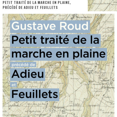
PETIT TRAITÉ DE LA MARCHE EN PLAINE,
PRÉCÉDÉ DE ADIEU ET FEUILLETS
« MOFUSAND / Parler Japonais » – Des Expressions Pratiques !
« Dr Wertham / L’homme qui étudia les tueurs en série » - Un Métier à Risque !
Assassin's Creed Black Flag Resynced
« Le Vent dand les Saules » - Une Belle Histoire !
« Damn Them All » - Un duo de Choc !
Yoshi and the mysterious book