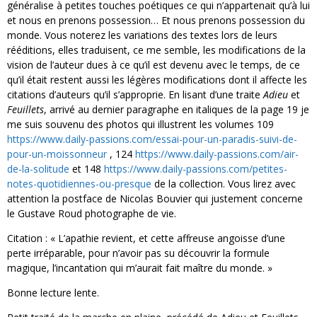
généralise à petites touches poétiques ce qui n’appartenait qu’à lui
et nous en prenons possession… Et nous prenons possession du
monde. Vous noterez les variations des textes lors de leurs
rééditions, elles traduisent, ce me semble, les modifications de la
vision de l’auteur dues à ce qu’il est devenu avec le temps, de ce
qu’il était restent aussi les légères modifications dont il affecte les
citations d’auteurs qu’il s’approprie. En lisant d’une traite
Adieu
et
Feuillets
, arrivé au dernier paragraphe en italiques de la page 19 je
me suis souvenu des photos qui illustrent les volumes 109
https://www.daily-passions.com/essai-pour-un-paradis-suivi-de-
pour-un-moissonneur
, 124
https://www.daily-passions.com/air-
de-la-solitude
et 148
https://www.daily-passions.com/petites-
notes-quotidiennes-ou-presque
de la collection. Vous lirez avec
attention la postface de Nicolas Bouvier qui justement concerne
le Gustave Roud photographe de vie.
Citation : « L’apathie revient, et cette affreuse angoisse d’une
perte irréparable, pour n’avoir pas su découvrir la formule
magique, l’incantation qui m’aurait fait maître du monde. »
Bonne lecture lente.