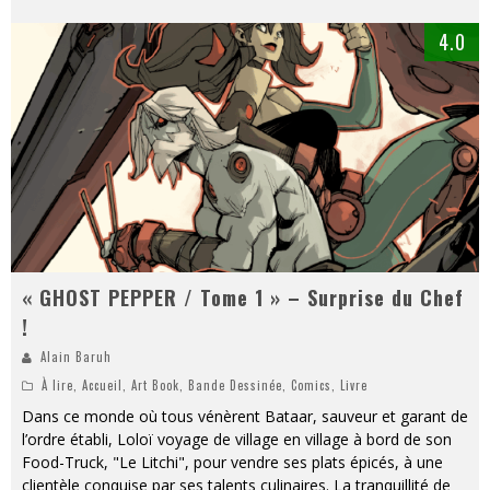
4.0
« GHOST PEPPER / Tome 1 » – Surprise du Chef
!
Alain Baruh
À lire
,
Accueil
,
Art Book
,
Bande Dessinée
,
Comics
,
Livre
Dans ce monde où tous vénèrent Bataar, sauveur et garant de
l’ordre établi, Loloï voyage de village en village à bord de son
Food-Truck, "Le Litchi", pour vendre ses plats épicés, à une
clientèle conquise par ses talents culinaires. La tranquillité de