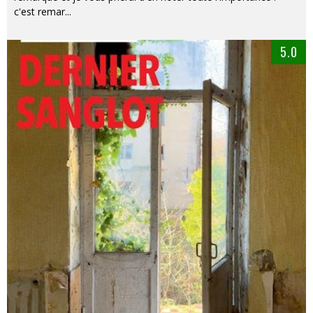
c'est remar
...
5.0