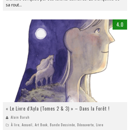
sa rout
...
4.0
« Le Livre d’Ayla (Tomes 2 & 3) » – Dans la Forêt !
Alain Baruh
À lire
,
Accueil
,
Art Book
,
Bande Dessinée
,
Découverte
,
Livre