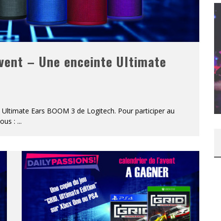
Avent – Une enceinte Ultimate
T – UNE
ITION »
CONCOURS : PAPER MARIO ORIGAMI KING
Daily Passions
 Ultimate Ears BOOM 3 de Logitech. Pour participer au
sous :
...