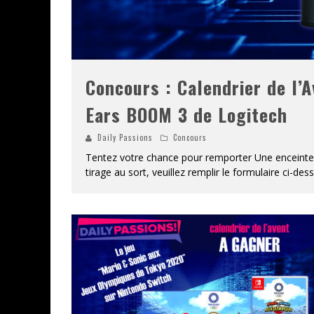
Concours : Calendrier de l’
CONCOURS : CALENDRIER DE L’AVEN
COPIE DU JEU « GRID, ULTIMATE ED
Ears BOOM 3 de Logitech
SUR XBOX ONE OU PS4
Daily Passions
Concours
Daily Passions
Tentez votre chance pour remporter Une enceinte
tirage au sort, veuillez remplir le formulaire ci-des