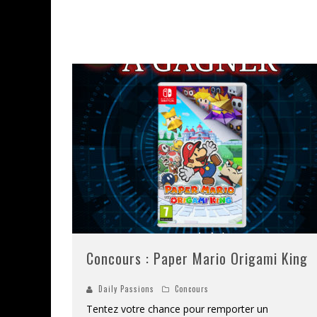
ASSASSIN'S CREED BLACK FLAG 
« LE VENT DAND LES SAULES » 
« DAMN THEM ALL » - UN DUO 
YOSHI AND THE MYSTERIOUS 
« WOLF-MAN / INTEGRALE TOME
Concours : Paper Mario Origami King
Daily Passions
Concours
Tentez votre chance pour remporter un