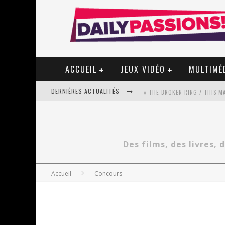
ACCUEIL
JEUX VIDÉO
MULTIMÉ
DERNIÈRES ACTUALITÉS
« MON VILLAGE RÉVOLTÉ » - 
Des films, des livres, 
STAR FOX
Accueil
Concours
PSYRIVER 2026 : LA MAGIE REV
« MOFUSAND / PARLER JAPONAI