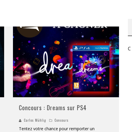
RESYNCED
- UNE BELLE HISTOIRE !
DE CHOC !
BOOK
C
S 1 ET 2 » - CRUELLE VENGEANCE !
Concours : Dreams sur PS4
Carlos Mühlig
Concours
Tentez votre chance pour remporter un