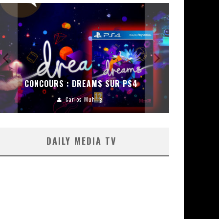
CONCOURS :
ENCEINT
CONCOURS : DREAMS SUR PS4
Carlos Mühlig
DAILY MEDIA TV