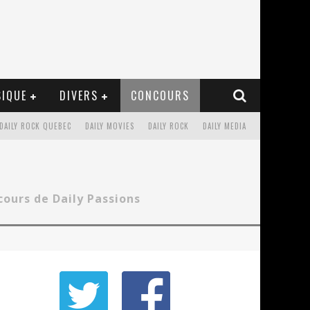
IQUE
DIVERS
CONCOURS
DAILY ROCK QUEBEC
DAILY MOVIES
DAILY ROCK
DAILY MEDIA
ncours de Daily Passions