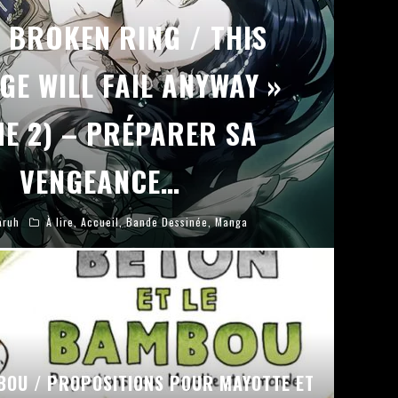
E BROKEN RING / THIS
GE WILL FAIL ANYWAY »
E 2) – PRÉPARER SA
VENGEANCE…
aruh
À lire
,
Accueil
,
Bande Dessinée
,
Manga
MBOU / PROPOSITIONS POUR MAYOTTE ET