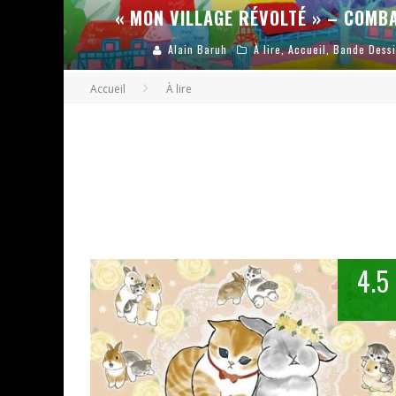
« MON VILLAGE RÉVOLTÉ » – COMBA
Alain Baruh
À lire
,
Accueil
,
Bande Dess
Accueil
À lire
4.5