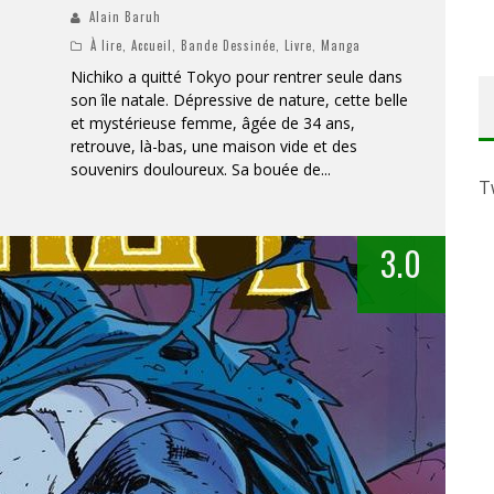
Alain Baruh
À lire
,
Accueil
,
Bande Dessinée
,
Livre
,
Manga
Nichiko a quitté Tokyo pour rentrer seule dans
son île natale. Dépressive de nature, cette belle
et mystérieuse femme, âgée de 34 ans,
retrouve, là-bas, une maison vide et des
souvenirs douloureux. Sa bouée de
...
T
3.0