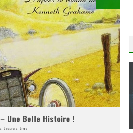
CONCOURS : CALENDRIER DE L’AVENT – UNE
COPIE DU JEU « GRID, ULTIMATE EDITION »
SUR XBOX ONE OU PS4
– Une Belle Histoire !
Daily Passions
e
,
Dossiers
,
Livre