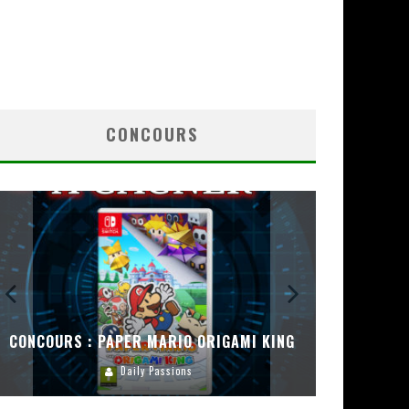
CONCOURS
CONCOURS : PAPER MARIO ORIGAMI KING
CONC
Daily Passions