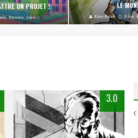
LE MON
TTRE UN PROJET !
Alain Baruh
À lire
,
inée
,
Dossiers
,
Livre
3.0
C