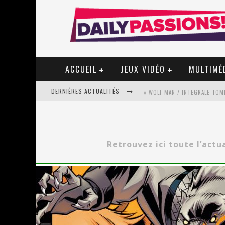
ACCUEIL
JEUX VIDÉO
MULTIMÉ
DERNIÈRES ACTUALITÉS
« WOLF-MAN / INTEGRALE TOME
« MON VILLAGE RÉVOLTÉ » - 
Retrouvez ici toute l’actu
STAR FOX
PSYRIVER 2026 : LA MAGIE REV
« MOFUSAND / PARLER JAPONAI