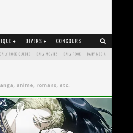
IQUE
DIVERS
CONCOURS
DAILY ROCK QUEBEC
DAILY MOVIES
DAILY ROCK
DAILY MEDIA
 Manga, anime, romans, etc.