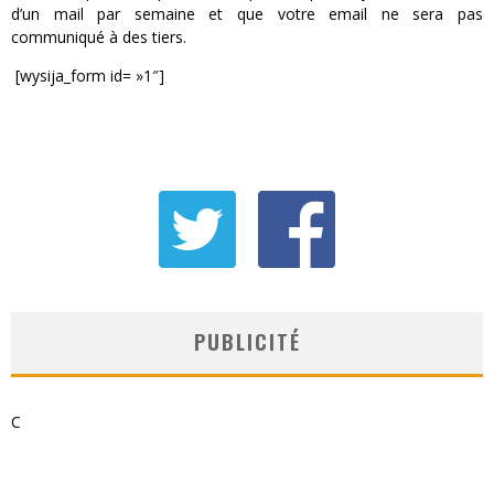
d’un mail par semaine et que votre email ne sera pas
« MOFUSAND / Parler Japonais » – Des Expressions Pratiques !
communiqué à des tiers.
[wysija_form id= »1″]
« Dr Wertham / L’homme qui étudia les tueurs en série » - Un Métier à Risque !
Assassin's Creed Black Flag Resynced
« Le Vent dand les Saules » - Une Belle Histoire !
« Damn Them All » - Un duo de Choc !
Yoshi and the mysterious book
PUBLICITÉ
C