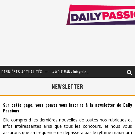
DERNIÈRES ACTUALITÉS
« WOLF-MAN / Integrale Tomes 1 et 2 » - Cruelle Vengeance !
« The Broken Ring / This Mariage Will Fail Anyway » (Tome 2) – Préparer sa vengeance…
NEWSLETTER
« Mon Village Révolté » - Combattre un Projet !
Sur cette page, vous pouvez vous inscrire à la newsletter de Daily
« Le Béton et le Bambou / Propositions pour Mayotte et le Monde. » - Améliorations !
Passions
Elle comprend les dernières nouvelles de toutes nos rubriques et
Star Fox
infos intéressantes ainsi que tous les concours, et nous vous
PsyRiver 2026 : la magie revient sur les rives de l’Aar
assurons que sa fréquence ne dépassera pas le rythme maximum