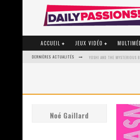
ACCUEIL
JEUX VIDÉO
MULTIMÉ
DERNIÈRES ACTUALITÉS
YOSHI AND THE MYSTERIOUS 
« WOLF-MAN / INTEGRALE TOME
« MON VILLAGE RÉVOLTÉ » - 
Noé Gaillard
STAR FOX
PSYRIVER 2026 : LA MAGIE REV