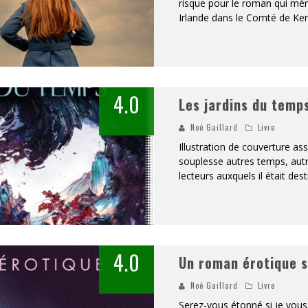
risque pour le roman qui mér
Irlande dans le Comté de Ker
4.0
Les jardins du temp
Noé Gaillard
Livre
Illustration de couverture ass
souplesse autres temps, autr
lecteurs auxquels il était dest
4.0
Un roman érotique 
Noé Gaillard
Livre
Serez-vous étonné si je vous