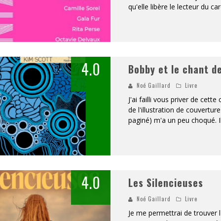
qu'elle libère le lecteur du car
S » – DES EXPRESSIONS PRATIQUES !
«
DR WERTHAM / L’HOMME QUI ÉTUDIA LES TUEURS EN SÉRIE » - UN MÉTIER À RISQUE !
RESYNCED
4.0
Bobby et le chant d
- UNE BELLE HISTOIRE !
Noé Gaillard
Livre
J'ai failli vous priver de cet
de l'illustration de couvertur
paginé) m'a un peu choqué. Il
4.0
Les Silencieuses
Noé Gaillard
Livre
Je me permettrai de trouver l