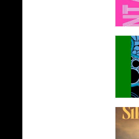
« MOFUSAND / PARLER JAPONAI
ASSASSIN'S CREED BLACK FLAG 
« LE VENT DAND LES SAULES » 
SPLATOON RAIDERS