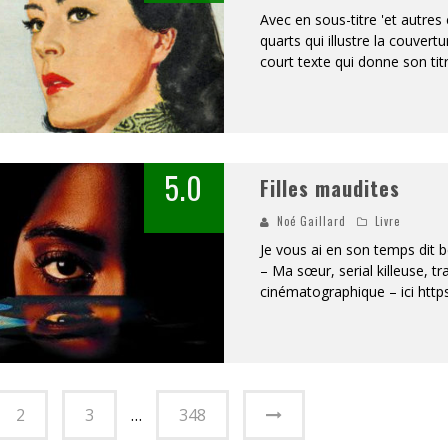
Avec en sous-titre 'et autres 
quarts qui illustre la couve
court texte qui donne son titr
5.0
Filles maudites
Noé Gaillard
Livre
Je vous ai en son temps dit 
– Ma sœur, serial killeuse, t
cinématographique – ici http
2
3
…
348