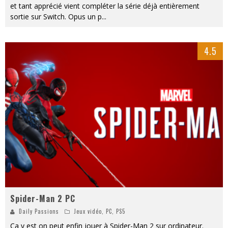
et tant apprécié vient compléter la série déjà entièrement
sortie sur Switch. Opus un p
...
4.5
Spider-Man 2 PC
Daily Passions
Jeux vidéo
,
PC
,
PS5
Ça y est on peut enfin jouer à Spider-Man 2 sur ordinateur.