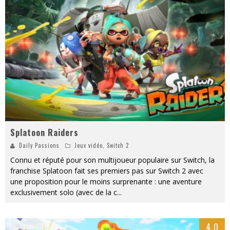
PsyRiver 2026 : la magie revient sur les rives de l’Aar
« MOFUSAND / Parler Japonais » – Des Expressions Pratiques !
« Dr Wertham / L’homme qui étudia les tueurs en série » - Un Métier à Risque !
Assassin's Creed Black Flag Resynced
« Le Vent dand les Saules » - Une Belle Histoire !
Splatoon Raiders
Splatoon Raiders
Daily Passions
Jeux vidéo
,
Switch 2
Connu et réputé pour son multijoueur populaire sur Switch, la
franchise Splatoon fait ses premiers pas sur Switch 2 avec
une proposition pour le moins surprenante : une aventure
exclusivement solo (avec de la c
...
4.0