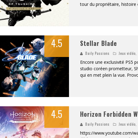
tour du propriétaire, histoire
«
DR WERTHAM / L’HOMME QUI ÉTUDIA LES TUEURS EN SÉRIE » - UN MÉTIER À RISQUE !
RESYNCED
- UNE BELLE HISTOIRE !
4.5
Stellar Blade
DE CHOC !
Daily Passions
Jeux vidéo
BOOK
Encore une exclusivité PS5 p
studio coréen prometteur, Shi
qui en met plein la vue. Provo
4.5
Horizon Forbidden W
Daily Passions
Jeux vidéo
https://www.youtube.com/w