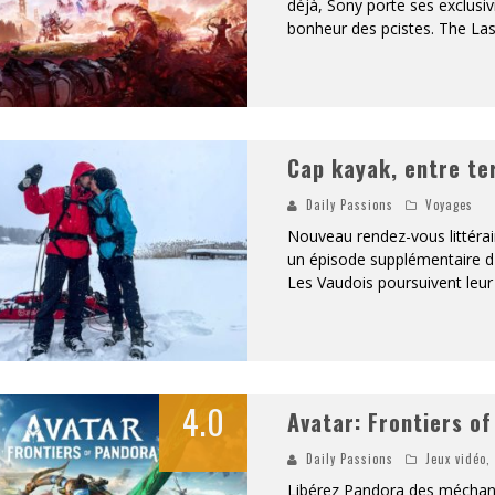
déjà, Sony porte ses exclusiv
bonheur des pcistes. The Las
Cap kayak, entre te
Daily Passions
Voyages
Nouveau rendez-vous littérai
un épisode supplémentaire d'
Les Vaudois poursuivent leu
4.0
Avatar: Frontiers o
Daily Passions
Jeux vidéo
Libérez Pandora des méchant