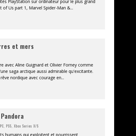
ités PlayStation sur ordinateur pour le plus grand
t of Us part 1, Marvel Spider-Man &
...
rres et mers
re avec Aline Guignard et Olivier Forney comme
une saga arctique aussi admirable qu'excitante.
r rêve nordique avec courage en
...
f Pandora
,
PC
,
PS5
,
Xbox Series X/S
s humains qui exploitent et pourrissent