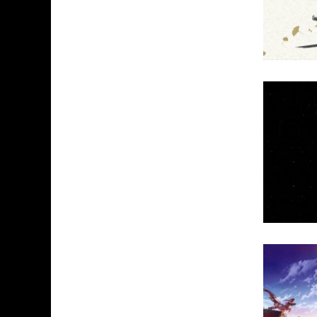
ASSASSIN'S CREED BLACK FLAG 
« LE VENT DAND LES SAULES » 
« DAMN THEM ALL » - UN DUO 
YOSHI AND THE MYSTERIOUS 