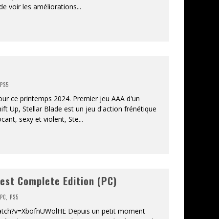
 de voir les améliorations
...
,
PS5
our ce printemps 2024. Premier jeu AAA d'un
ft Up, Stellar Blade est un jeu d'action frénétique
cant, sexy et violent, Ste
...
est Complete Edition (PC)
,
PC
,
PS5
atch?v=XbofnUWolHE Depuis un petit moment