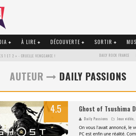
DIA
À LIRE
DÉCOUVERTE
SORTIR
MUS
DAILY ROCK FRANCE
S 1 ET 2 » - CRUELLE VENGEANCE !
«
THE BROKEN RING / THIS MARIAGE WILL FAIL ANYWAY » (TOME 2) – PRÉPARER SA VENGEANCE…
AUTEUR
DAILY PASSIONS
COMBATTRE UN PROJET !
«
LE BÉTON ET LE BAMBOU / PROPOSITIONS POUR MAYOTTE ET LE MONDE. » - AMÉLIORATIONS !
4.5
Ghost of Tsushima D
Daily Passions
Jeux vidéo
IENT SUR LES RIVES DE L’AAR
On vous l'avait annoncé, le v
S » – DES EXPRESSIONS PRATIQUES !
PC est enfin une réalité. Co