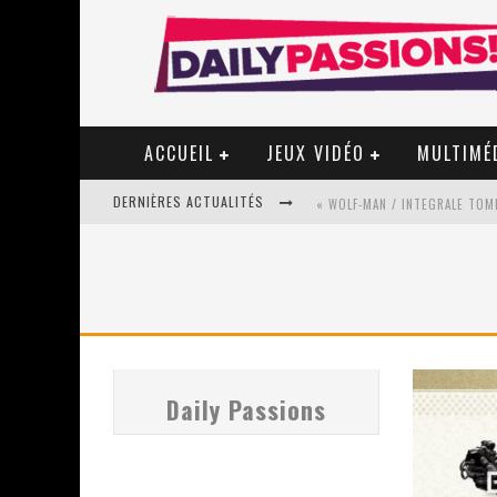
ACCUEIL
JEUX VIDÉO
MULTIMÉ
DERNIÈRES ACTUALITÉS
« WOLF-MAN / INTEGRALE TOME
« MON VILLAGE RÉVOLTÉ » - 
STAR FOX
Daily Passions
PSYRIVER 2026 : LA MAGIE REV
« MOFUSAND / PARLER JAPONAI