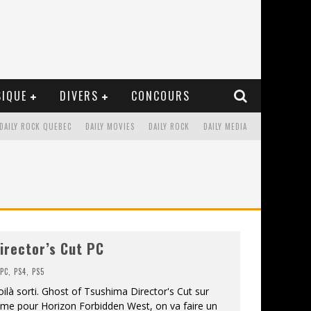
IQUE
DIVERS
CONCOURS
DAILY ROCK QUEBEC
DAILY MOVIES
DAILY ROCK
DAILY MEDIA
irector’s Cut PC
,
PC
,
PS4
,
PS5
oilà sorti. Ghost of Tsushima Director's Cut sur
mme pour Horizon Forbidden West, on va faire un