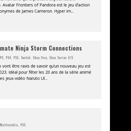
. Avatar Frontiers of Pandora est le jeu d’action
s éponymes de James Cameron. Hyper im
...
imate Ninja Storm Connections
,
PC
,
PS4
,
PS5
,
Switch
,
Xbox One
,
Xbox Series X/S
 vont être ravis de savoir qu’un nouveau jeu est
023. Idéal pour fêter les 20 ans de la série animé
des jeux-vidéo Naruto Ul
...
,
Multimédia
,
PS5