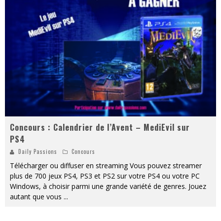
« MOFUSAND / Parler Japonais » – Des Expressions Pratiques !
« Dr Wertham / L’homme qui étudia les tueurs en série » - Un Métier à Risque !
Assassin's Creed Black Flag Resynced
« Le Vent dand les Saules » - Une Belle Histoire !
« Damn Them All » - Un duo de Choc !
Yoshi and the mysterious book
Concours : Calendrier de l’Avent – MediEvil sur
PS4
Daily Passions
Concours
Télécharger ou diffuser en streaming Vous pouvez streamer
plus de 700 jeux PS4, PS3 et PS2 sur votre PS4 ou votre PC
Windows, à choisir parmi une grande variété de genres. Jouez
autant que vous
...