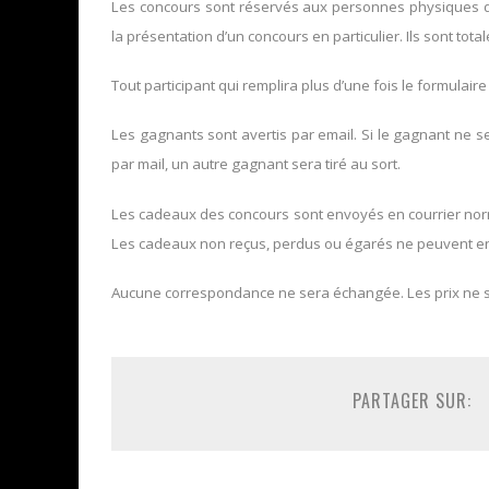
Les concours sont réservés aux personnes physiques domi
la présentation d’un concours en particulier. Ils sont tota
Tout participant qui remplira plus d’une fois le formulaire
Les gagnants sont avertis par email. Si le gagnant ne 
par mail, un autre gagnant sera tiré au sort.
Les cadeaux des concours sont envoyés en courrier norma
Les cadeaux non reçus, perdus ou égarés ne peuvent en
Aucune correspondance ne sera échangée. Les prix ne 
PARTAGER SUR: