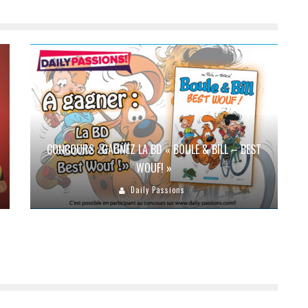
CONCOURS : GAGNEZ LA BD « BOULE & BILL – BEST
WOUF! »
Daily Passions