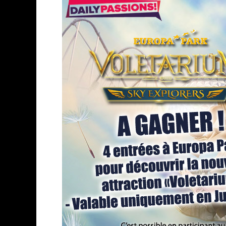
ASSASSIN'S CREED BLACK FLAG 
« LE VENT DAND LES SAULES » 
« DAMN THEM ALL » - UN DUO 
YOSHI AND THE MYSTERIOUS 