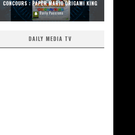
CONCOURS : PAPER MARIO ORIGAMI KING
CONC
Daily Passions
DAILY MEDIA TV