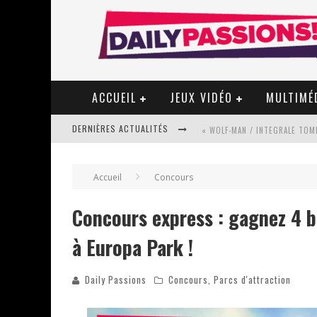
ACCUEIL
JEUX VIDÉO
MULTIMÉ
DERNIÈRES ACTUALITÉS
« WOLF-MAN / INTEGRALE TOME
Accueil
Concours
« MON VILLAGE RÉVOLTÉ » - 
Concours express : gagnez 4 bi
à Europa Park !
STAR FOX
Daily Passions
Concours
,
Parcs d'attraction
PSYRIVER 2026 : LA MAGIE REV
« MOFUSAND / PARLER JAPONAI