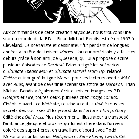
Aux commandes de cette création atypique, nous trouvons une
star du monde de la BD : Brian Michael Bendis est né en 1967 à
Cleveland. Ce scénariste et dessinateur fut pendant de longues
années à la tête de l’univers
Marvel
. L’auteur américain y a fait ses
débuts grâce à son ami Joe Queseda, qui lui a proposé d’écrire
plusieurs épisodes de
Dardevil
. Brian a signé les scénarios
d’
Ultimate Speder-Man
et
Ultimate Marvel Team-Up
, relancé
Elektra
et inauguré la ligne Marvel pour les lecteurs avertis
MAX
avec
Alias
, avant de devenir le scénariste attitré de
Dardevil.
Brian
Michael Bendis a également écrit et mis en images les BD
Goldfish
et
Fire
, toutes deux, publiées chez
Image Comics
.
Cinéphile averti, ce bédéiste, touche à tout, a révélé tous les
secrets des coulisses d’Hollywood dans
Fortune ETamp, Glory
édité chez
Oni Press
. Plus récemment, l’illustrateur a transposé
l’ambiance glauque et urbaine qui lui est chère dans l’univers
coloré des super-héros, en travaillant d’abord avec Todd
McFarlane sur les séries
Hellspawn
et
Sam ETamp
,
Twitch
. Cet