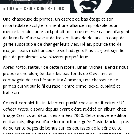
« JINX » – SEULE CONTRE TOUS !
« MOFUSAND / Parler Japonais » – Des Expressions Pratiques !
Une chasseuse de primes, un escroc de bas étage et son
« Dr Wertham / L’homme qui étudia les tueurs en série » - Un Métier à Risque !
incontrôlable acolyte forment une alliance improbable pour
mettre la main sur le jackpot ultime : une réserve cachée d’argent
Assassin's Creed Black Flag Resynced
de la mafia d’une valeur de trois millions de dollars. Un coup de
génie susceptible de changer leurs vies. Hélas, pour ce trio de
« Le Vent dand les Saules » - Une Belle Histoire !
magouilleurs malchanceux le vieil adage « Plus d’argent signifie
plus de problèmes » va s’avérer prophétique.
« Damn Them All » - Un duo de Choc !
Après
Torso
, l’auteur de cette histoire, Brian Michael Bendis nous
Yoshi and the mysterious book
propose une plongée dans les bas-fonds de Cleveland en
compagnie de son héroïne Jinx Alameda, une chasseuse de
primes qui vit sur le fil du rasoir entre crime, sexe, cupidité et
trahison.
Ce récit complet fut initialement publié chez un petit éditeur US,
Caliber Pres
s, disparu depuis avant d’être réédité en album chez
Image Comics au début des années 2000. Cette nouvelle édition
en français, dispose d’une introduction signée David Mack et plus
de soixante pages de bonus sur les coulisses de la série culte.