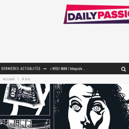
DERNIÈRES ACTUALITÉS
« WOLF-MAN / Integrale Tomes 1 et 2 » - Cruelle Vengeance !
Accueil
À lire
« The Broken Ring / This Mariage Will Fail Anyway » (Tome 2) – Préparer sa vengeance…
« Mon Village Révolté » - Combattre un Projet !
« Le Béton et le Bambou / Propositions pour Mayotte et le Monde. » - Améliorations !
Star Fox
PsyRiver 2026 : la magie revient sur les rives de l’Aar