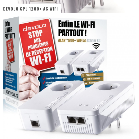
DEVOLO CPL 1200+ AC WIFI
« MOFUSAND / Parler Japonais » – Des Expressions Pratiques !
« Dr Wertham / L’homme qui étudia les tueurs en série » - Un Métier à Risque !
Assassin's Creed Black Flag Resynced
« Le Vent dand les Saules » - Une Belle Histoire !
« Damn Them All » - Un duo de Choc !
Yoshi and the mysterious book