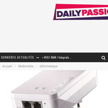
DERNIÈRES ACTUALITÉS
« WOLF-MAN / Integrale Tomes 1 et 2 » - Cruelle Vengeance !
Accueil
Multimédia
Informatique
« The Broken Ring / This Mariage Will Fail Anyway » (Tome 2) – Préparer sa vengeance…
« Mon Village Révolté » - Combattre un Projet !
« Le Béton et le Bambou / Propositions pour Mayotte et le Monde. » - Améliorations !
Star Fox
PsyRiver 2026 : la magie revient sur les rives de l’Aar