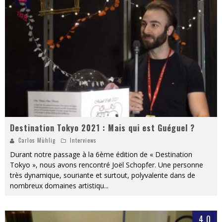
PsyRiver 2026 : la magie revient sur les rives de l’Aar
« MOFUSAND / Parler Japonais » – Des Expressions Pratiques !
« Dr Wertham / L’homme qui étudia les tueurs en série » - Un Métier à Risque !
Assassin's Creed Black Flag Resynced
« Le Vent dand les Saules » - Une Belle Histoire !
Splatoon Raiders
Destination Tokyo 2021 : Mais qui est Guéguel ?
Carlos Mühlig
Interviews
Durant notre passage à la 6ème édition de « Destination
Tokyo », nous avons rencontré Joël Schopfer. Une personne
très dynamique, souriante et surtout, polyvalente dans de
nombreux domaines artistiqu
...
4.0