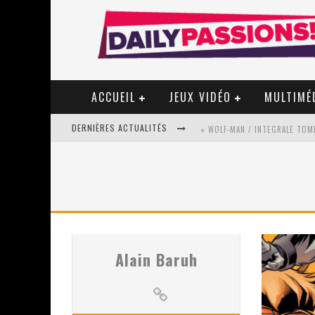
ACCUEIL
JEUX VIDÉO
MULTIMÉ
DERNIÈRES ACTUALITÉS
« WOLF-MAN / INTEGRALE TOME
« MON VILLAGE RÉVOLTÉ » - 
STAR FOX
Alain Baruh
PSYRIVER 2026 : LA MAGIE REV
« MOFUSAND / PARLER JAPONAI