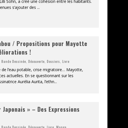
Lilli Sohn, a créé une cohésion entre les habitants.
venues s’ajouter des
...
mbou / Propositions pour Mayotte
liorations !
,
Bande Dessinée
,
Découverte
,
Dossiers
,
Livre
se de l’eau potable, crise migratoire… Mayotte,
ces actuelles. En se questionnant sur les
inatrice Aurélia Aurita, l’ethn
...
 Japonais » – Des Expressions
,
Bande Dessinée
,
Découverte
,
Livre
,
Manga