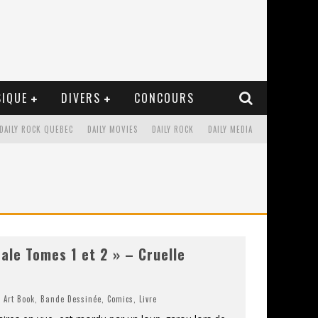
IQUE
DIVERS
CONCOURS
DAILY ROCK QUEBEC
DAILY MOVIES
DAILY ROCK
DAILY MEDIA
ale Tomes 1 et 2 » – Cruelle
,
Art Book
,
Bande Dessinée
,
Comics
,
Livre