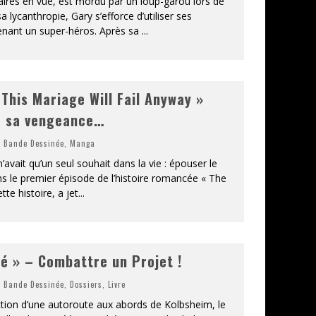
res en vue, est mordu par un loup-garou lors de
 lycanthropie, Gary s’efforce d’utiliser ses
enant un super-héros. Après sa
...
This Mariage Will Fail Anyway »
r sa vengeance…
,
Bande Dessinée
,
Manga
n’avait qu’un seul souhait dans la vie : épouser le
 le premier épisode de l’histoire romancée « The
tte histoire, a jet
...
té » – Combattre un Projet !
,
Bande Dessinée
,
Dossiers
,
Livre
ction d’une autoroute aux abords de Kolbsheim, le