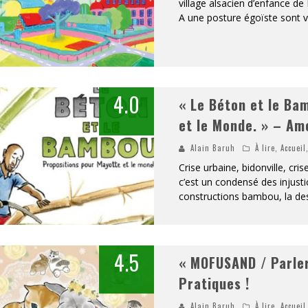
village alsacien d’enfance de 
A une posture égoïste sont 
4.0
« Le Béton et le Ba
et le Monde. » – Amé
Alain Baruh
À lire
,
Accueil
Crise urbaine, bidonville, cri
c’est un condensé des injusti
constructions bambou, la dess
4.5
« MOFUSAND / Parler
Pratiques !
Alain Baruh
À lire
,
Accueil