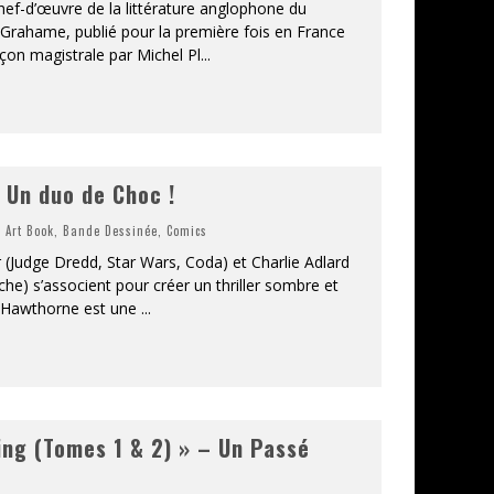
hef-d’œuvre de la littérature anglophone du
Grahame, publié pour la première fois en France
çon magistrale par Michel Pl
...
 Un duo de Choc !
,
Art Book
,
Bande Dessinée
,
Comics
 (Judge Dredd, Star Wars, Coda) et Charlie Adlard
he) s’associent pour créer un thriller sombre et
 » Hawthorne est une
...
ing (Tomes 1 & 2) » – Un Passé