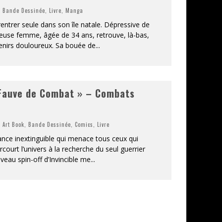
,
Bande Dessinée
,
Livre
,
Manga
entrer seule dans son île natale. Dépressive de
rieuse femme, âgée de 34 ans, retrouve, là-bas,
enirs douloureux. Sa bouée de
...
 Fauve de Combat » – Combats
,
Art Book
,
Bande Dessinée
,
Comics
,
Livre
nce inextinguible qui menace tous ceux qui
court l’univers à la recherche du seul guerrier
veau spin-off d’Invincible me
...