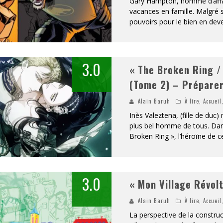
Gary Hampton, homme d’affai
vacances en famille. Malgré sa
«
DR WERTHAM / L’HOMME QUI ÉTUDIA LES TUEURS EN SÉRIE » - UN MÉTIER À RISQUE !
pouvoirs pour le bien en dev
RESYNCED
- UNE BELLE HISTOIRE !
3.0
« The Broken Ring / 
DE CHOC !
(Tome 2) – Prépare
BOOK
Alain Baruh
À lire
,
Accueil
Inès Valeztena, (fille de duc) 
plus bel homme de tous. Dans
Broken Ring », l’héroïne de ce
3.0
« Mon Village Révol
Alain Baruh
À lire
,
Accueil
La perspective de la constru