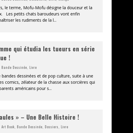
s, le terme, Mofu-Mofu désigne la douceur et la
x. Les petits chats baroudeurs vont enfin
îtriser les rudiments de la l
...
mme qui étudia les tueurs en série
ue !
,
Bande Dessinée
,
Livre
e bandes dessinées et de pop culture, suite à une
s comics, zélateur de la chasse aux sorcières qui
parents américains pour s
...
aules » – Une Belle Histoire !
,
Art Book
,
Bande Dessinée
,
Dossiers
,
Livre