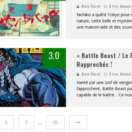
Alain Baruh
À lire
,
Accueil
Nichiko a quitté Tokyo pour r
nature, cette belle et mysté
une maison vide et des souv
3.0
« Battle Beast / Le
Rapprochés !
Alain Baruh
À lire
,
Accueil
Hanté par une soif de vengea
l’approchent, Battle Beast par
capable de le battre… Ce nou
2
3
…
45