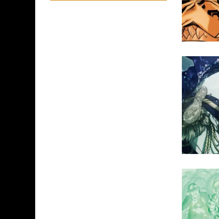
ASSASSIN'S CREED BLACK FLAG 
« LE VENT DAND LES SAULES » 
« DAMN THEM ALL » - UN DUO 
YOSHI AND THE MYSTERIOUS 