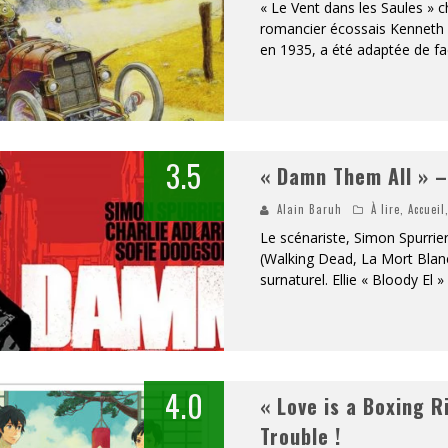
« Le Vent dans les Saules » c
romancier écossais Kenneth 
en 1935, a été adaptée de fa
3.5
« Damn Them All » –
Alain Baruh
À lire
,
Accueil
Le scénariste, Simon Spurrier
(Walking Dead, La Mort Blanc
surnaturel. Ellie « Bloody El
4.0
« Love is a Boxing R
Trouble !