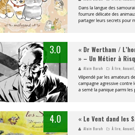
Dans la langue des samouraï
fourrure délicate des animau
partager leurs secrets pour ma
3.0
« Dr Wertham / L’ho
» – Un Métier à Risq
Alain Baruh
À lire
,
Accueil
Vilipendé par les amateurs d
campagne agressive contre le
a semé la panique parmi les 
4.0
« Le Vent dand les S
Alain Baruh
À lire
,
Accueil