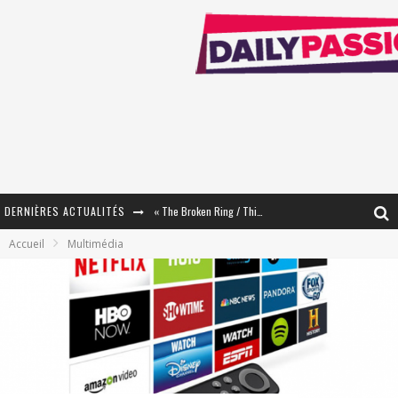
DERNIÈRES ACTUALITÉS
« The Broken Ring / This Mariage Will Fail Anyway » (Tome 2) – Préparer sa vengeance…
Accueil
Multimédia
« Mon Village Révolté » - Combattre un Projet !
« Le Béton et le Bambou / Propositions pour Mayotte et le Monde. » - Améliorations !
Star Fox
PsyRiver 2026 : la magie revient sur les rives de l’Aar
« MOFUSAND / Parler Japonais » – Des Expressions Pratiques !