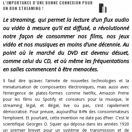
L’IMPORTANCE D’UNE BONNE CONNEXION POUR
UN BON STREAMING !
« Dr Wertham / L’homme qui étudia les tueurs en série » - Un Métier à Risque !
Le streaming, qui permet la lecture d’un flux audio
Assassin's Creed Black Flag Resynced
ou vidéo à mesure qu’il est diffusé, a révolutionné
« Le Vent dand les Saules » - Une Belle Histoire !
notre façon de consommer nos films, nos jeux
vidéo et nos musiques en moins d’une décennie. Au
« Damn Them All » - Un duo de Choc !
point où le marché du DVD est devenu désuet,
« Love is a Boxing Ring (Tomes 1 & 2) » – Un Passé Trouble !
comme celui du CD, et où même les fréquentations
« WOLF-MAN / Integrale Tomes 1 et 2 » - Cruelle Vengeance !
en salles commencent à être menacées.
Il faut dire qu’avec l’arrivée de nouvelles technologies et la
miniaturisation de composantes électroniques, mais aussi avec
l’émergence de plates-formes comme Netflix, Amazon Prime
pour les films ou Spotify et consœurs pour la musique, le
streaming légal, et illégal, live ou pas, s’est rapidement
démocratisé. Pour preuve, aujourd’hui 84% des consommateurs
l’emploient. Et pourtant, cette invention ne date pas d’hier. C’est le
scientifique Georges O. Squier qui déposa dans les années 1920
un premier brevet pour un système de transmission et de