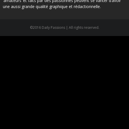
‘amateurs’ et faits par des passionnés peuvent se vanter d’avoir
une aussi grande qualité graphique et rédactionnelle.
©2016 Daily Passions | All rights reserved.