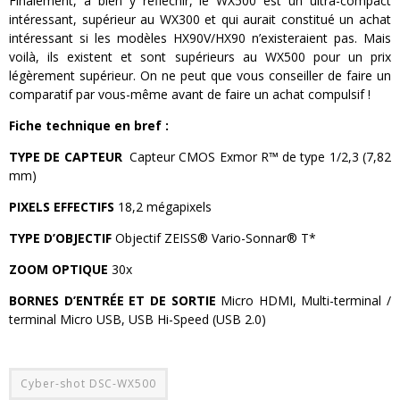
Finalement, à bien y réfléchir, le WX500 est un ultra-compact
intéressant, supérieur au WX300 et qui aurait constitué un achat
intéressant si les modèles HX90V/HX90 n’existeraient pas. Mais
voilà, ils existent et sont supérieurs au WX500 pour un prix
légèrement supérieur. On ne peut que vous conseiller de faire un
comparatif par vous-même avant de faire un achat compulsif !
Fiche technique en bref :
TYPE DE CAPTEUR
Capteur CMOS Exmor R™ de type 1/2,3 (7,82
mm)
PIXELS EFFECTIFS
18,2 mégapixels
TYPE D’OBJECTIF
Objectif ZEISS® Vario-Sonnar® T*
ZOOM OPTIQUE
30x
BORNES D’ENTRÉE ET DE SORTIE
Micro HDMI, Multi-terminal /
terminal Micro USB, USB Hi-Speed (USB 2.0)
Cyber-shot DSC-WX500