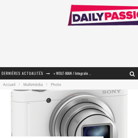
« WOLF-MAN / Integrale Tomes 1 et 2 » - Cruelle Vengeance !
DERNIÈRES ACTUALITÉS
Accueil
Multimédia
Photo
« The Broken Ring / This Mariage Will Fail Anyway » (Tome 2) – Préparer sa vengeance…
« Mon Village Révolté » - Combattre un Projet !
« Le Béton et le Bambou / Propositions pour Mayotte et le Monde. » - Améliorations !
Star Fox
PsyRiver 2026 : la magie revient sur les rives de l’Aar