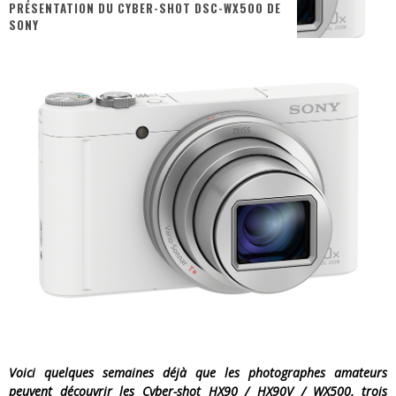
PRÉSENTATION DU CYBER-SHOT DSC-WX500 DE
SONY
« MOFUSAND / Parler Japonais » – Des Expressions Pratiques !
« Dr Wertham / L’homme qui étudia les tueurs en série » - Un Métier à Risque !
Assassin's Creed Black Flag Resynced
« Le Vent dand les Saules » - Une Belle Histoire !
« Damn Them All » - Un duo de Choc !
Yoshi and the mysterious book
Voici quelques semaines déjà que les photographes amateurs
peuvent découvrir les Cyber-shot HX90 / HX90V / WX500, trois