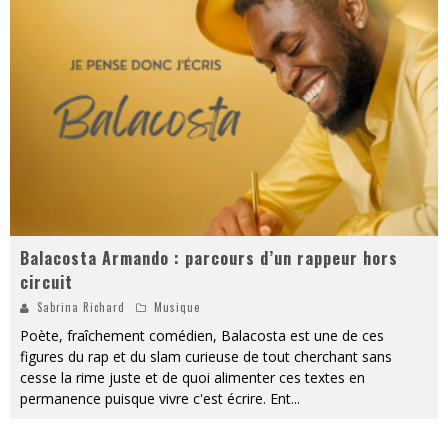
« MOFUSAND / Parler Japonais » – Des Expressions Pratiques !
« Dr Wertham / L’homme qui étudia les tueurs en série » - Un Métier à Risque !
Assassin's Creed Black Flag Resynced
« Le Vent dand les Saules » - Une Belle Histoire !
« Damn Them All » - Un duo de Choc !
Yoshi and the mysterious book
Balacosta Armando : parcours d’un rappeur hors
circuit
Sabrina Richard
Musique
Poète, fraîchement comédien, Balacosta est une de ces
figures du rap et du slam curieuse de tout cherchant sans
cesse la rime juste et de quoi alimenter ces textes en
permanence puisque vivre c'est écrire. Ent
...