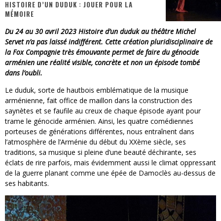
HISTOIRE D’UN DUDUK : JOUER POUR LA
MÉMOIRE
« MOFUSAND / Parler Japonais » – Des Expressions Pratiques !
Du 24 au 30 avril 2023 Histoire d’un duduk au théâtre Michel
« Dr Wertham / L’homme qui étudia les tueurs en série » - Un Métier à Risque !
Servet n’a pas laissé indifférent.
Cette
création pluridisciplinaire de
la Fox Compagnie très émouvante
permet de faire du
génocide
Assassin's Creed Black Flag Resynced
arménien une réalité visible, concrète et non un épisode tombé
dans l’oubli.
« Le Vent dand les Saules » - Une Belle Histoire !
Le duduk, sorte de hautbois emblématique de la musique
« Damn Them All » - Un duo de Choc !
arménienne, fait office de maillon dans la construction des
saynètes et se faufile au creux de chaque épisode ayant pour
Yoshi and the mysterious book
trame le génocide arménien. Ainsi, les quatre comédiennes
porteuses de générations différentes, nous entraînent dans
l’atmosphère de l’Arménie du début du XXème siècle, ses
traditions, sa musique si pleine d’une beauté déchirante, ses
éclats de rire parfois, mais évidemment aussi le climat oppressant
de la guerre planant comme une épée de Damoclès au-dessus de
ses habitants.