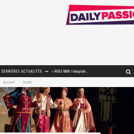
DERNIÈRES ACTUALITÉS
« WOLF-MAN / Integrale Tomes 1 et 2 » - Cruelle Vengeance !
Accueil
Sortir
« The Broken Ring / This Mariage Will Fail Anyway » (Tome 2) – Préparer sa vengeance…
« Mon Village Révolté » - Combattre un Projet !
« Le Béton et le Bambou / Propositions pour Mayotte et le Monde. » - Améliorations !
Star Fox
PsyRiver 2026 : la magie revient sur les rives de l’Aar