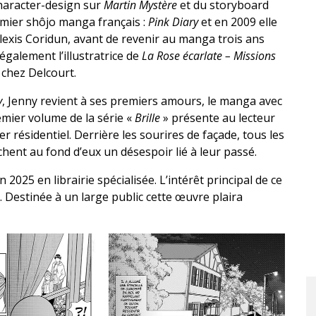
character-design sur
Martin Mystère
et du storyboard
remier shôjo manga français :
Pink Diary
et en 2009 elle
lexis Coridun, avant de revenir au manga trois ans
t également l’illustratrice de
La Rose écarlate – Missions
 chez Delcourt.
y
, Jenny revient à ses premiers amours, le manga avec
emier volume de la série «
Brille
» présente au lecteur
 résidentiel. Derrière les sourires de façade, tous les
chent au fond d’eux un désespoir lié à leur passé.
 2025 en librairie spécialisée. L’intérêt principal de ce
. Destinée à un large public cette œuvre plaira