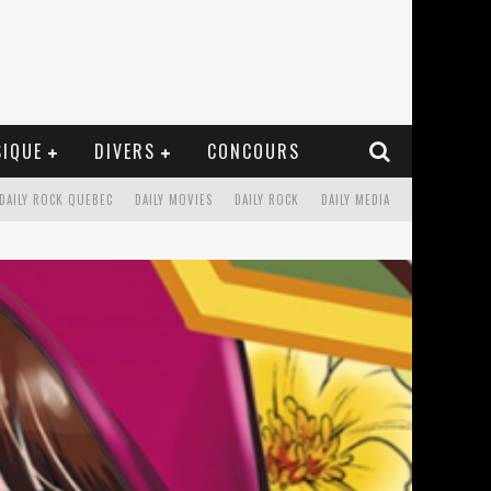
IQUE
DIVERS
CONCOURS
DAILY ROCK QUEBEC
DAILY MOVIES
DAILY ROCK
DAILY MEDIA