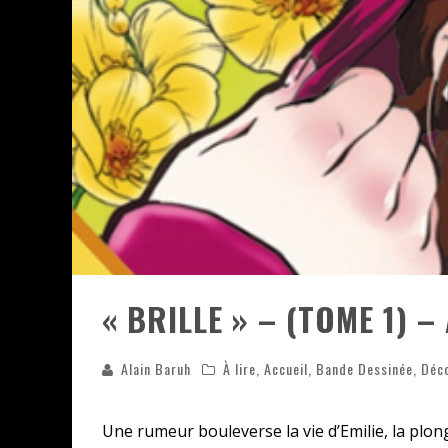
ASSASSIN'S CREED BLACK FLAG 
« LE VENT DAND LES SAULES » 
« DAMN THEM ALL » - UN DUO 
YOSHI AND THE MYSTERIOUS 
« BRILLE » – (TOME 1) 
Alain Baruh
À lire
,
Accueil
,
Bande Dessinée
,
Déc
Une rumeur bouleverse la vie d’Emilie, la plon