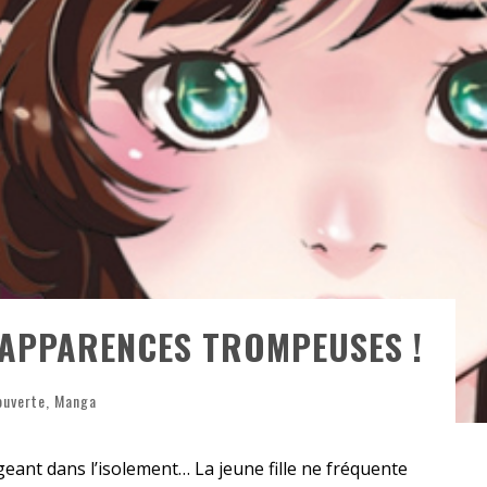
«
DR WERTHAM / L’HOMME QUI ÉTUDIA LES TUEURS EN SÉRIE » - UN MÉTIER À RISQUE !
RESYNCED
- UNE BELLE HISTOIRE !
DE CHOC !
BOOK
– APPARENCES TROMPEUSES !
ouverte
,
Manga
geant dans l’isolement… La jeune fille ne fréquente