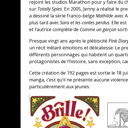
rejoint les studios Marathon pour y faire du 
sur
Totally Spies
. En 2005, Jenny a réalisé le p
a dessiné la série franco-belge
Mathilde
avec A
plus tard avec
Sara et les contes perdus
. Elle es
et l’autrice complète de
Comme un garçon
sorti
Presque vingt ans après le plébiscité
Pink Diar
un récit mêlant émotions et délicatesse. Le pr
différents personnages qui habitent un quartier
protagonistes de l’histoire, sans exception, ca
Cette création de 192 pages est sortie le 18 juin
manga, c’est qu’il ne présente aucune violence
particulièrement aux jeunes.