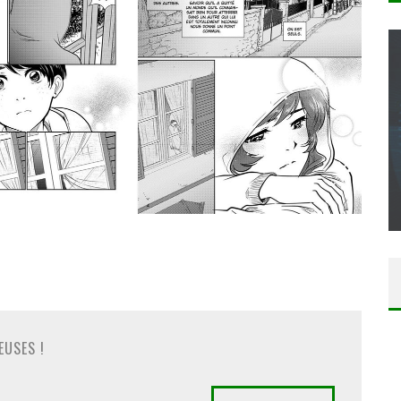
CONCOURS : CALENDRIER DE L’AVENT – UNE
COPIE DU JEU « GRID, ULTIMATE EDITION »
SUR XBOX ONE OU PS4
Daily Passions
EUSES !