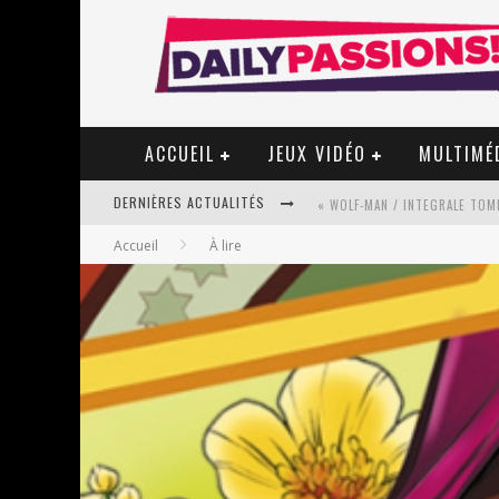
ACCUEIL
JEUX VIDÉO
MULTIMÉ
DERNIÈRES ACTUALITÉS
« WOLF-MAN / INTEGRALE TOME
Accueil
À lire
« MON VILLAGE RÉVOLTÉ » - 
STAR FOX
PSYRIVER 2026 : LA MAGIE REV
« MOFUSAND / PARLER JAPONAI