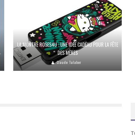
LA MONTRE ROSES4U : UNE IDÉE CADEAU POUR LA FÊTE
DES MÈRES
Claude Talaber
T