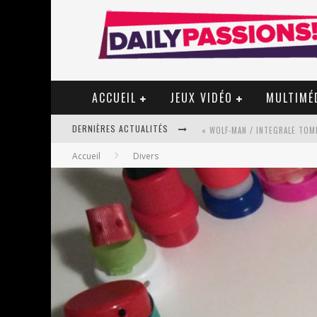
ACCUEIL
JEUX VIDÉO
MULTIMÉ
DERNIÈRES ACTUALITÉS
« WOLF-MAN / INTEGRALE TOME
Accueil
Divers
« MON VILLAGE RÉVOLTÉ » - 
STAR FOX
PSYRIVER 2026 : LA MAGIE REV
« MOFUSAND / PARLER JAPONAI