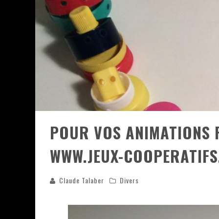
ASSASSIN'S CREED BLACK FLAG 
« LE VENT DAND LES SAULES » 
« DAMN THEM ALL » - UN DUO 
YOSHI AND THE MYSTERIOUS 
POUR VOS ANIMATIONS F
WWW.JEUX-COOPERATIFS
Claude Talaber
Divers