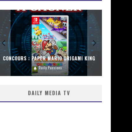
CONCOURS : PAPER MARIO ORIGAMI KING
CONC
Daily Passions
DAILY MEDIA TV