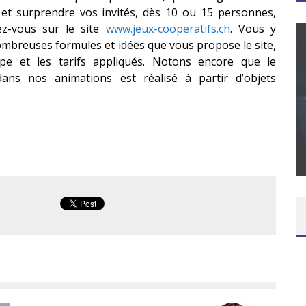
 et surprendre vos invités, dès 10 ou 15 personnes,
ez-vous sur le site
www.jeux-cooperatifs.ch
. Vous y
ombreuses formules et idées que vous propose le site,
ipe et les tarifs appliqués. Notons encore que le
 dans nos animations est réalisé à partir d’objets
CONCOURS : CALENDRIER DE L’AVENT – UNE
COPIE DU JEU « GRID, ULTIMATE EDITION »
SUR XBOX ONE OU PS4
Daily Passions