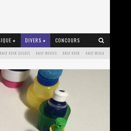
IQUE
DIVERS
CONCOURS
DAILY ROCK QUEBEC
DAILY MOVIES
DAILY ROCK
DAILY MEDIA