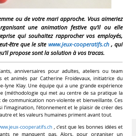
 femme ou de votre mari approche.
Vous aimeriez
ganisant une animation festive qu’il ou elle
reprise qui souhaitez rapprocher vos employés,
ut-être que le site
www.jeux-cooperatifs.ch
, qui
qu’il propose sont la solution à vos tracas.
fants, anniversaires pour adultes, ateliers ou team
s et animés par Catherine Froidevaux, initiatrice du
ole-lyne Klay. Une équipe qui a une grande expérience
apie (méthodologie qui met au centre de sa pratique la
at de communication non-violente et bienveillante. Ces
 l’imagination, l’étonnement et le plaisir de créer des
de l’autre et les valeurs humaines priment avant tout.
ww.jeux-cooperatifs.ch
, c’est que les bonnes idées et
ssants ne manquent pas. Alors, pour organiser un