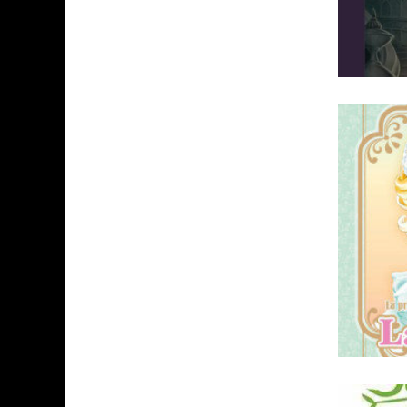
ASSASSIN'S CREED BLACK FLAG 
« LE VENT DAND LES SAULES » 
« DAMN THEM ALL » - UN DUO 
« LOVE IS A BOXING RING (TOM
« WOLF-MAN / INTEGRALE TOME