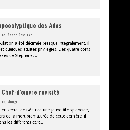
apocalyptique des Ados
lire
,
Bande Dessinée
pulation a été décimée presque intégralement, il
et quelques adultes privilégiés. Des quatre coins
roisés de Stéphane,
...
 Chef-d’œuvre revisité
lire
,
Manga
n secret de Béatrice une jeune fille splendide,
ors de la mort prématurée de cette dernière. Il
ans les différents cerc
...