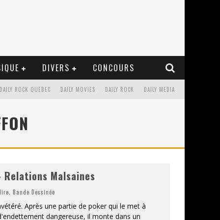
IQUE
DIVERS
CONCOURS
DAILY ROCK QUEBEC
DAILY MOVIES
DAILY ROCK
DAILY MEDIA
FFON
 Relations Malsaines
lire
,
Bande Dessinée
vétéré. Après une partie de poker qui le met à
d'endettement dangereuse, il monte dans un