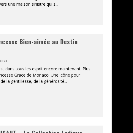
vers une maison sinistre qui s
...
ncesse Bien-aimée au Destin
anga
est dans tous les esprit encore maintenant. Plus
rincesse Grace de Monaco. Une icône pour
de la gentillesse, de la générosité
...
SANT – La Collection Ludique