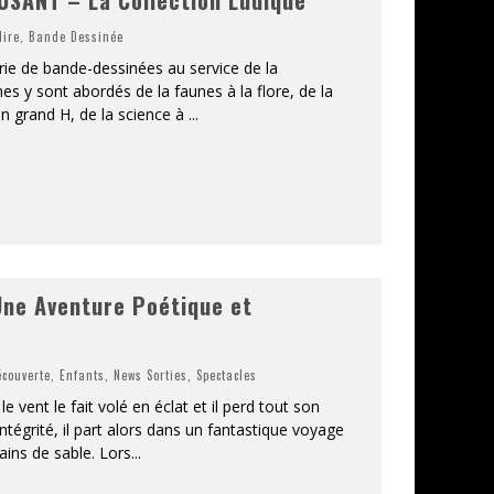
lire
,
Bande Dessinée
ie de bande-dessinées au service de la
s y sont abordés de la faunes à la flore, de la
un grand H, de la science à
...
Une Aventure Poétique et
écouverte
,
Enfants
,
News Sorties
,
Spectacles
e vent le fait volé en éclat et il perd tout son
ntégrité, il part alors dans un fantastique voyage
ains de sable. Lors
...