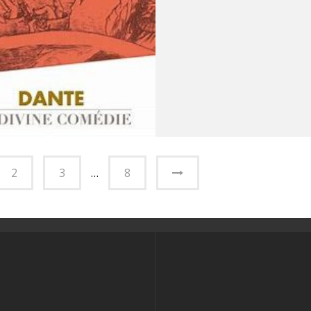
2
3
…
8