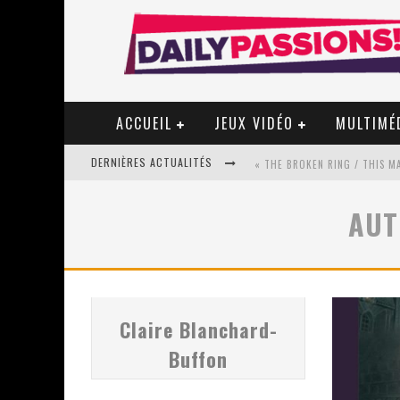
ACCUEIL
JEUX VIDÉO
MULTIMÉ
DERNIÈRES ACTUALITÉS
« MON VILLAGE RÉVOLTÉ » - 
AU
STAR FOX
PSYRIVER 2026 : LA MAGIE REV
Claire Blanchard-
Buffon
« MOFUSAND / PARLER JAPONAI