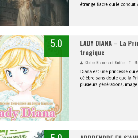
étrange fiacre qui le conduit 
RESYNCED
- UNE BELLE HISTOIRE !
DE CHOC !
5.0
LADY DIANA – La Pri
ES 1 & 2) » – UN PASSÉ TROUBLE !
tragique
S 1 ET 2 » - CRUELLE VENGEANCE !
Claire Blanchard-Buffon
M
Diana est une princesse qui 
célèbre sans doute que la P
plusieurs générations, image 
5.0
APPRENDRE EN S’AMU