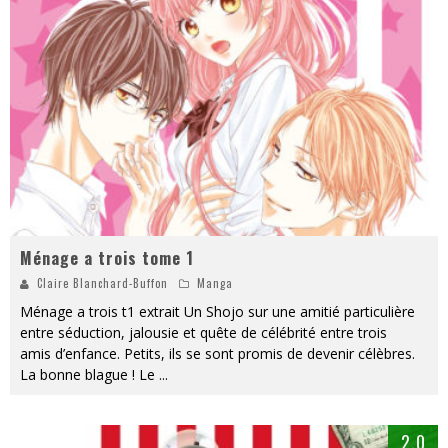
« MOFUSAND / Parler Japonais » – Des Expressions Pratiques !
« Dr Wertham / L’homme qui étudia les tueurs en série » - Un Métier à Risque !
Assassin's Creed Black Flag Resynced
« Le Vent dand les Saules » - Une Belle Histoire !
« Damn Them All » - Un duo de Choc !
Yoshi and the mysterious book
Ménage a trois tome 1
Claire Blanchard-Buffon
Manga
Ménage a trois t1 extrait Un Shojo sur une amitié particulière
entre séduction, jalousie et quête de célébrité entre trois
amis d’enfance. Petits, ils se sont promis de devenir célèbres.
La bonne blague ! Le
...
2.0