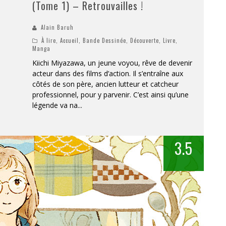
(Tome 1) – Retrouvailles !
Alain Baruh
À lire
,
Accueil
,
Bande Dessinée
,
Découverte
,
Livre
,
Manga
Kiichi Miyazawa, un jeune voyou, rêve de devenir
acteur dans des films d’action. Il s’entraîne aux
côtés de son père, ancien lutteur et catcheur
professionnel, pour y parvenir. C’est ainsi qu’une
légende va na
...
3.5