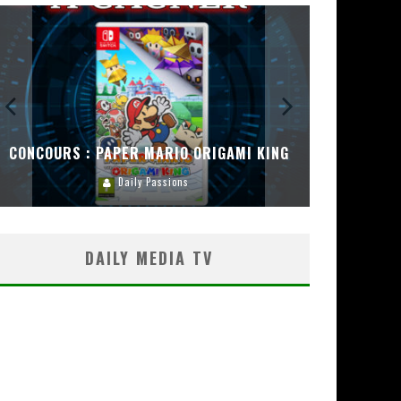
CONCOURS : PAPER MARIO ORIGAMI KING
CONC
Daily Passions
DAILY MEDIA TV