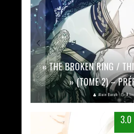
ASSASSIN'S CREED BLACK FLAG 
« LE VENT DAND LES SAULES » 
« DAMN THEM ALL » - UN DUO 
« LOVE IS A BOXING RING (TOM
« WOLF-MAN / INTEGRALE TOME
R
« THE BROKEN RING / TH
» (TOME 2) – PR
Alain Baruh
À lir
3.0