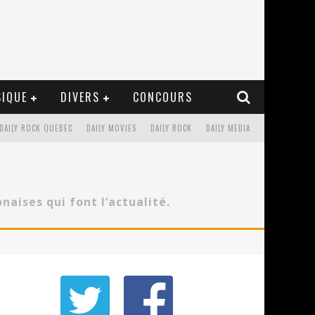
IQUE
DIVERS
CONCOURS
DAILY ROCK QUEBEC
DAILY MOVIES
DAILY ROCK
DAILY MEDIA
aises qui font l’actualité.