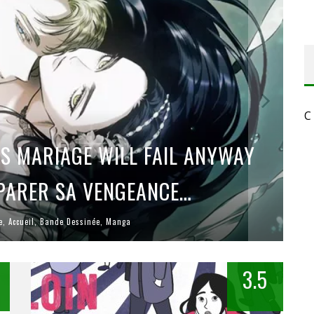
RESYNCED
- UNE BELLE HISTOIRE !
DE CHOC !
ES 1 & 2) » – UN PASSÉ TROUBLE !
C
S 1 ET 2 » - CRUELLE VENGEANCE !
IS MARIAGE WILL FAIL ANYWAY
ÉPARER SA VENGEANCE…
e
,
Accueil
,
Bande Dessinée
,
Manga
3.5