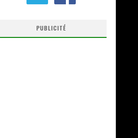
PUBLICITÉ
« MOFUSAND / PARLER JAPONAIS » –
PRATIQUES !
Alain Baruh
À lire
,
Accueil
,
Bande Dessinée
,
Découve