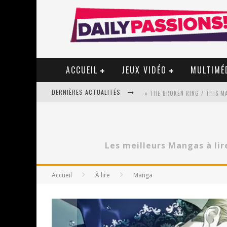
ACCUEIL
JEUX VIDÉO
MULTIMÉ
DERNIÈRES ACTUALITÉS
« MON VILLAGE RÉVOLTÉ » - 
Les meilleurs Mangas à lir
STAR FOX
Accueil
À lire
Manga
PSYRIVER 2026 : LA MAGIE REV
« MOFUSAND / PARLER JAPONAI