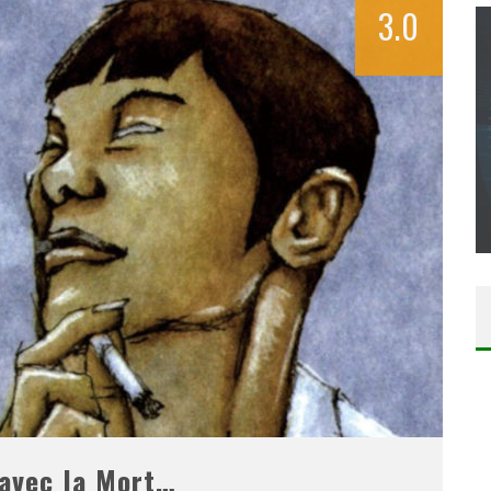
3.0
CONCOURS : CALENDRIER DE L’AVENT – UNE
COPIE DU JEU « GRID, ULTIMATE EDITION »
SUR XBOX ONE OU PS4
Daily Passions
 avec la Mort…