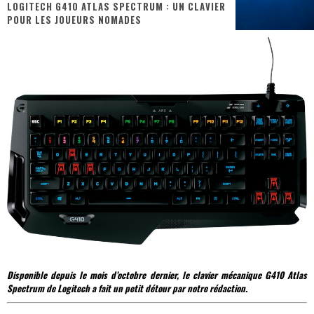
LOGITECH G410 ATLAS SPECTRUM : UN CLAVIER
POUR LES JOUEURS NOMADES
« MOFUSAND / Parler Japonais » – Des Expressions Pratiques !
« Dr Wertham / L’homme qui étudia les tueurs en série » - Un Métier à Risque !
Assassin's Creed Black Flag Resynced
« Le Vent dand les Saules » - Une Belle Histoire !
« Damn Them All » - Un duo de Choc !
Yoshi and the mysterious book
Disponible depuis le mois d’octobre dernier, le clavier mécanique G410 Atlas
Spectrum de Logitech a fait un petit détour par notre rédaction.