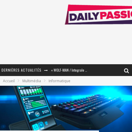
DERNIÈRES ACTUALITÉS
« WOLF-MAN / Integrale Tomes 1 et 2 » - Cruelle Vengeance !
Accueil
Multimédia
Informatique
« The Broken Ring / This Mariage Will Fail Anyway » (Tome 2) – Préparer sa vengeance…
« Mon Village Révolté » - Combattre un Projet !
« Le Béton et le Bambou / Propositions pour Mayotte et le Monde. » - Améliorations !
Star Fox
PsyRiver 2026 : la magie revient sur les rives de l’Aar