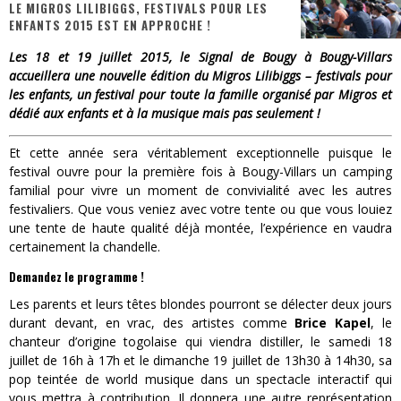
LE MIGROS LILIBIGGS, FESTIVALS POUR LES
ENFANTS 2015 EST EN APPROCHE !
« MOFUSAND / Parler Japonais » – Des Expressions Pratiques !
Les 18 et 19 juillet 2015, le Signal de Bougy à Bougy-Villars
« Dr Wertham / L’homme qui étudia les tueurs en série » - Un Métier à Risque !
accueillera une nouvelle édition du Migros Lilibiggs – festivals pour
les enfants, un festival pour toute la famille organisé par Migros et
Assassin's Creed Black Flag Resynced
dédié aux enfants et à la musique mais pas seulement !
« Le Vent dand les Saules » - Une Belle Histoire !
Et cette année sera véritablement exceptionnelle puisque le
« Damn Them All » - Un duo de Choc !
festival ouvre pour la première fois à Bougy-Villars un camping
familial pour vivre un moment de convivialité avec les autres
Yoshi and the mysterious book
festivaliers. Que vous veniez avec votre tente ou que vous louiez
une tente de haute qualité déjà montée, l’expérience en vaudra
certainement la chandelle.
Demandez le programme !
Les parents et leurs têtes blondes pourront se délecter deux jours
durant devant, en vrac, des artistes comme
Brice Kapel
, le
chanteur d’origine togolaise qui viendra distiller, le samedi 18
juillet de 16h à 17h et le dimanche 19 juillet de 13h30 à 14h30, sa
pop teintée de world musique dans un spectacle interactif qui
vous mettra à contribution. Il donnera une autre représentation