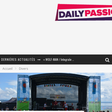
DERNIÈRES ACTUALITÉS
« WOLF-MAN / Integrale Tomes 1 et 2 » - Cruelle Vengeance !
Accueil
Divers
« The Broken Ring / This Mariage Will Fail Anyway » (Tome 2) – Préparer sa vengeance…
« Mon Village Révolté » - Combattre un Projet !
« Le Béton et le Bambou / Propositions pour Mayotte et le Monde. » - Améliorations !
Star Fox
PsyRiver 2026 : la magie revient sur les rives de l’Aar