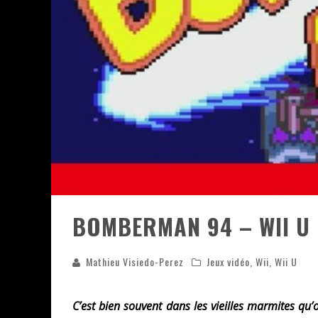
ASSASSIN'S CREED BLACK FLAG 
« LE VENT DAND LES SAULES » 
« DAMN THEM ALL » - UN DUO 
YOSHI AND THE MYSTERIOUS 
BOMBERMAN 94 – WII U 
Mathieu Visiedo-Perez
Jeux vidéo
,
Wii
,
Wii U
C’est bien souvent dans les vieilles marmites qu’