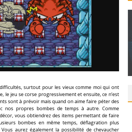
CONCOURS : CALENDRIER DE L’AVENT – UNE
COPIE DU JEU « GRID, ULTIMATE EDITION »
SUR XBOX ONE OU PS4
Daily Passions
difficultés, surtout pour les vieux comme moi qui ont
, le jeu se corse progressivement et ensuite, ce n’est
s sont à prévoir mais quand on aime faire péter des
 avec nos propres bombes de temps à autre. Comme
 décor, vous obtiendrez des items permettant de faire
usieurs bombes en même temps, déflagration plus
 Vous aurez également la possibilité de chevaucher