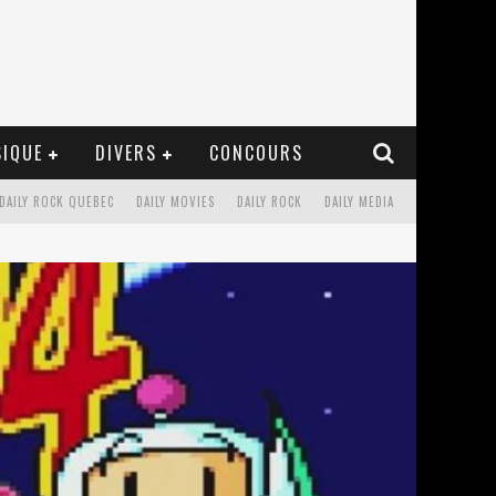
IQUE
DIVERS
CONCOURS
DAILY ROCK QUEBEC
DAILY MOVIES
DAILY ROCK
DAILY MEDIA