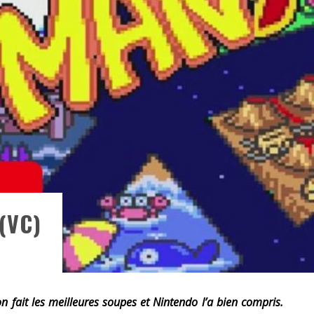
«
DR WERTHAM / L’HOMME QUI ÉTUDIA LES TUEURS EN SÉRIE » - UN MÉTIER À RISQUE !
RESYNCED
- UNE BELLE HISTOIRE !
DE CHOC !
BOOK
(VC)
on fait les meilleures soupes et Nintendo l’a bien compris.