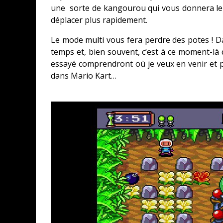
une sorte de kangourou qui vous donnera le dr
déplacer plus rapidement.
Le mode multi vous fera perdre des potes !
temps et, bien souvent, c’est à ce moment-là q
essayé comprendront où je veux en venir et p
dans Mario Kart…