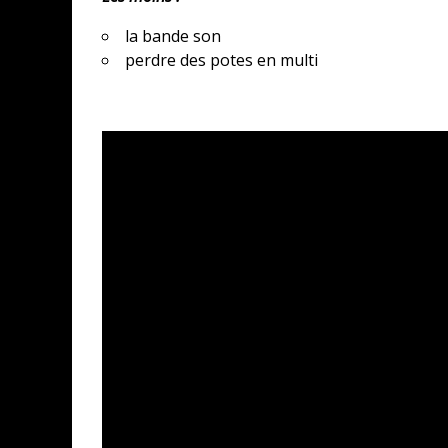
la bande son
perdre des potes en multi