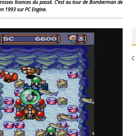
s grosses licences du passé. C’est au tour de Bomberman de
en 1993 sur PC Engine.
C