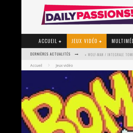
ACCUEIL
JEUX VIDÉO
MULTIMÉ
DERNIÈRES ACTUALITÉS
« WOLF-MAN / INTEGRALE TOME
Accueil
Jeux vidéo
« MON VILLAGE RÉVOLTÉ » - 
STAR FOX
PSYRIVER 2026 : LA MAGIE REV
« MOFUSAND / PARLER JAPONAI