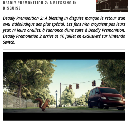
DEADLY PREMONITION 2: A BLESSING IN
DISGUISE
« Dr Wertham / L’homme qui étudia les tueurs en série » - Un Métier à Risque !
Deadly Premonition 2: A blessing in disguise marque le retour d’un
Assassin's Creed Black Flag Resynced
ovni vidéoludique des plus spécial. Les fans n’en croyaient pas leurs
yeux ni leurs oreilles, à l’annonce d’une suite à Deadly Premonition.
« Le Vent dand les Saules » - Une Belle Histoire !
Deadly Premonition 2 arrive ce 10 juillet en exclusivité sur Nintendo
Switch.
« Damn Them All » - Un duo de Choc !
Yoshi and the mysterious book
« WOLF-MAN / Integrale Tomes 1 et 2 » - Cruelle Vengeance !