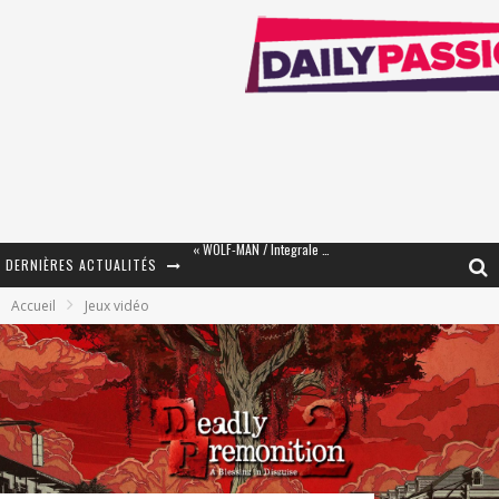
DERNIÈRES ACTUALITÉS
« The Broken Ring / This Mariage Will Fail Anyway » (Tome 2) – Préparer sa vengeance…
Accueil
Jeux vidéo
« Mon Village Révolté » - Combattre un Projet !
« Le Béton et le Bambou / Propositions pour Mayotte et le Monde. » - Améliorations !
Star Fox
PsyRiver 2026 : la magie revient sur les rives de l’Aar
« MOFUSAND / Parler Japonais » – Des Expressions Pratiques !