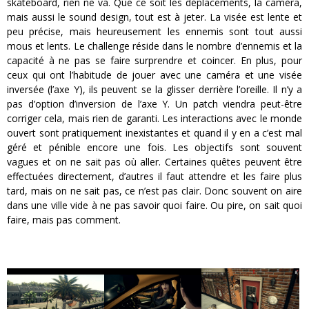
skateboard, rien ne va. Que ce soit les déplacements, la caméra,
mais aussi le sound design, tout est à jeter. La visée est lente et
peu précise, mais heureusement les ennemis sont tout aussi
mous et lents. Le challenge réside dans le nombre d’ennemis et la
capacité à ne pas se faire surprendre et coincer. En plus, pour
ceux qui ont l’habitude de jouer avec une caméra et une visée
inversée (l’axe Y), ils peuvent se la glisser derrière l’oreille. Il n’y a
pas d’option d’inversion de l’axe Y. Un patch viendra peut-être
corriger cela, mais rien de garanti. Les interactions avec le monde
ouvert sont pratiquement inexistantes et quand il y en a c’est mal
géré et pénible encore une fois. Les objectifs sont souvent
vagues et on ne sait pas où aller. Certaines quêtes peuvent être
effectuées directement, d’autres il faut attendre et les faire plus
tard, mais on ne sait pas, ce n’est pas clair. Donc souvent on aire
dans une ville vide à ne pas savoir quoi faire. Ou pire, on sait quoi
faire, mais pas comment.