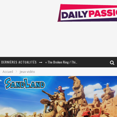
DERNIÈRES ACTUALITÉS
« The Broken Ring / This Mariage Will Fail Anyway » (Tome 2) – Préparer sa vengeance…
Accueil
Jeux vidéo
« Mon Village Révolté » - Combattre un Projet !
« Le Béton et le Bambou / Propositions pour Mayotte et le Monde. » - Améliorations !
Star Fox
PsyRiver 2026 : la magie revient sur les rives de l’Aar
« MOFUSAND / Parler Japonais » – Des Expressions Pratiques !