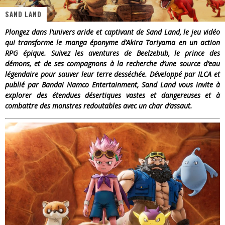
SAND LAND
« Dr Wertham / L’homme qui étudia les tueurs en série » - Un Métier à Risque !
Plongez dans l’univers aride et captivant de Sand Land, le jeu vidéo
Assassin's Creed Black Flag Resynced
qui transforme le manga éponyme d’Akira Toriyama en un action
RPG épique. Suivez les aventures de Beelzebub, le prince des
« Le Vent dand les Saules » - Une Belle Histoire !
démons, et de ses compagnons à la recherche d’une source d’eau
légendaire pour sauver leur terre desséchée. Développé par ILCA et
« Damn Them All » - Un duo de Choc !
publié par Bandai Namco Entertainment, Sand Land vous invite à
explorer des étendues désertiques vastes et dangereuses et à
Yoshi and the mysterious book
combattre des monstres redoutables avec un char d’assaut.
« WOLF-MAN / Integrale Tomes 1 et 2 » - Cruelle Vengeance !