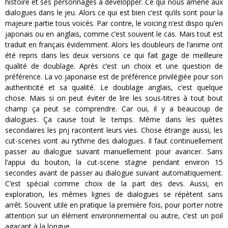
histoire et ses personnages à développer. Ce qui nous amène aux
dialogues dans le jeu. Alors ce qui est bien c’est qu’ils sont pour la
majeure partie tous voicés. Par contre, le voicing n’est dispo qu’en
japonais ou en anglais, comme c’est souvent le cas. Mais tout est
traduit en français évidemment. Alors les doubleurs de l’anime ont
été repris dans les deux versions ce qui fait gage de meilleure
qualité de doublage. Après c’est un choix et une question de
préférence. La vo japonaise est de préférence privilégiée pour son
authenticité et sa qualité. Le doublage anglais, c’est quelque
chose. Mais si on peut éviter de lire les sous-titres à tout bout
champ ça peut se comprendre. Car oui, il y a beaucoup de
dialogues. Ça cause tout le temps. Même dans les quêtes
secondaires les pnj racontent leurs vies. Chose étrange aussi, les
cut-scenes vont au rythme des dialogues. Il faut continuellement
passer au dialogue suivant manuellement pour avancer. Sans
l’appui du bouton, la cut-scene stagne pendant environ 15
secondes avant de passer au dialogue suivant automatiquement.
C’est spécial comme choix de la part des devs. Aussi, en
exploration, les mêmes lignes de dialogues se répètent sans
arrêt. Souvent utile en pratique la première fois, pour porter notre
attention sur un élément environnemental ou autre, c’est un poil
agaçant à la longue.