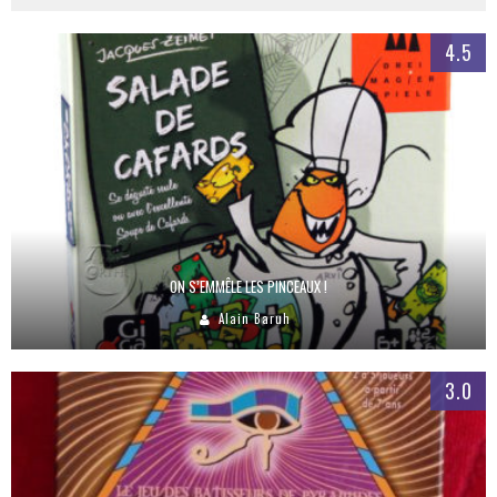
4.5
ON S’EMMÊLE LES PINCEAUX !
Alain Baruh
3.0