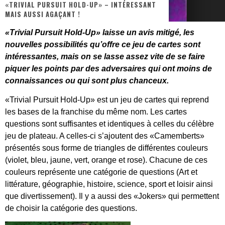
«TRIVIAL PURSUIT HOLD-UP» – INTÉRESSANT
MAIS AUSSI AGAÇANT !
« Dr Wertham / L’homme qui étudia les tueurs en série » - Un Métier à Risque !
«Trivial Pursuit Hold-Up» laisse un avis mitigé, les
Assassin's Creed Black Flag Resynced
nouvelles possibilités qu’offre ce jeu de cartes sont
« Le Vent dand les Saules » - Une Belle Histoire !
intéressantes, mais on se lasse assez vite de se faire
piquer les points par des adversaires qui ont moins de
« Damn Them All » - Un duo de Choc !
connaissances ou qui sont plus chanceux.
« Love is a Boxing Ring (Tomes 1 & 2) » – Un Passé Trouble !
«Trivial Pursuit Hold-Up» est un jeu de cartes qui reprend
les bases de la franchise du même nom. Les cartes
« WOLF-MAN / Integrale Tomes 1 et 2 » - Cruelle Vengeance !
questions sont suffisantes et identiques à celles du célèbre
jeu de plateau. A celles-ci s’ajoutent des «Camemberts»
présentés sous forme de triangles de différentes couleurs
(violet, bleu, jaune, vert, orange et rose). Chacune de ces
couleurs représente une catégorie de questions (Art et
littérature, géographie, histoire, science, sport et loisir ainsi
que divertissement). Il y a aussi des
«Jokers»
qui permettent
de choisir la catégorie des questions.