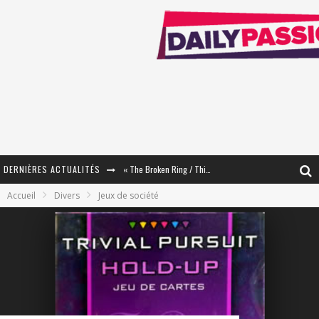
DERNIÈRES ACTUALITÉS
« The Broken Ring / This Mariage Will Fail Anyway » (Tome 2) – Préparer sa vengeance…
Accueil
Divers
Jeux de société
« Mon Village Révolté » - Combattre un Projet !
« Le Béton et le Bambou / Propositions pour Mayotte et le Monde. » - Améliorations !
Star Fox
PsyRiver 2026 : la magie revient sur les rives de l’Aar
« MOFUSAND / Parler Japonais » – Des Expressions Pratiques !