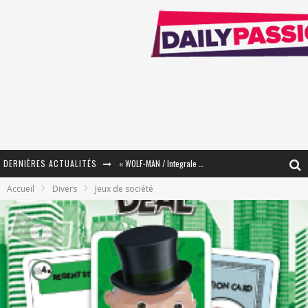
DERNIÈRES ACTUALITÉS
« WOLF-MAN / Integrale Tomes 1 et 2 » - Cruelle Vengeance !
Accueil
Divers
Jeux de société
« The Broken Ring / This Mariage Will Fail Anyway » (Tome 2) – Préparer sa vengeance…
« Mon Village Révolté » - Combattre un Projet !
« Le Béton et le Bambou / Propositions pour Mayotte et le Monde. » - Améliorations !
Star Fox
PsyRiver 2026 : la magie revient sur les rives de l’Aar