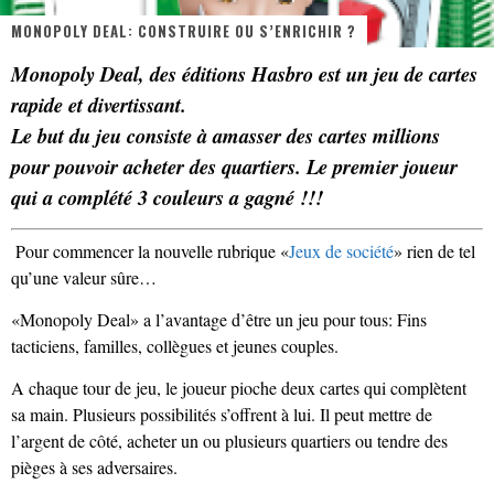
MONOPOLY DEAL: CONSTRUIRE OU S’ENRICHIR ?
« MOFUSAND / Parler Japonais » – Des Expressions Pratiques !
Monopoly Deal, des éditions Hasbro est un jeu de cartes
« Dr Wertham / L’homme qui étudia les tueurs en série » - Un Métier à Risque !
rapide et divertissant.
Assassin's Creed Black Flag Resynced
Le but du jeu consiste à amasser des cartes millions
pour pouvoir acheter des quartiers. Le premier joueur
« Le Vent dand les Saules » - Une Belle Histoire !
qui a complété 3 couleurs a gagné !!!
« Damn Them All » - Un duo de Choc !
Pour commencer la nouvelle rubrique «
Jeux de société
» rien de tel
Yoshi and the mysterious book
qu’une valeur sûre…
«Monopoly Deal» a l’avantage d’être un jeu pour tous: Fins
tacticiens, familles, collègues et jeunes couples.
A chaque tour de jeu, le joueur pioche deux cartes qui complètent
sa main. Plusieurs possibilités s’offrent à lui. Il peut mettre de
l’argent de côté, acheter un ou plusieurs quartiers ou tendre des
pièges à ses adversaires.