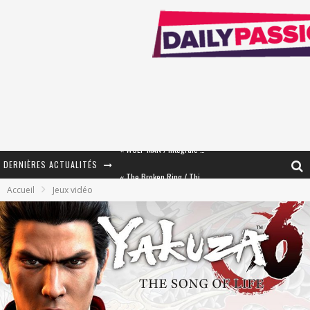
DERNIÈRES ACTUALITÉS
« The Broken Ring / This Mariage Will Fail Anyway » (Tome 2) – Préparer sa vengeance…
Accueil
Jeux vidéo
« Mon Village Révolté » - Combattre un Projet !
« Le Béton et le Bambou / Propositions pour Mayotte et le Monde. » - Améliorations !
Star Fox
PsyRiver 2026 : la magie revient sur les rives de l’Aar
« MOFUSAND / Parler Japonais » – Des Expressions Pratiques !