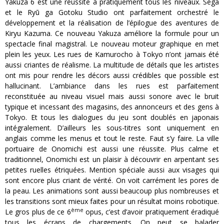
Yakuza 6 est une réussite à pratiquement tous les niveaux. Sega
et le Ryū ga Gotoku Studio ont parfaitement orchestré le
développement et la réalisation de l’épilogue des aventures de
Kiryu Kazuma. Ce nouveau Yakuza améliore la formule pour un
spectacle final magistral. Le nouveau moteur graphique en met
plein les yeux. Les rues de Kamurocho à Tokyo n’ont jamais été
aussi criantes de réalisme. La multitude de détails que les artistes
ont mis pour rendre les décors aussi crédibles que possible est
hallucinant. L’ambiance dans les rues est parfaitement
reconstituée au niveau visuel mais aussi sonore avec le bruit
typique et incessant des magasins, des annonceurs et des gens à
Tokyo. Et tous les dialogues du jeu sont doublés en japonais
intégralement. D’ailleurs les sous-titres sont uniquement en
anglais comme les menus et tout le reste. Faut s’y faire. La ville
portuaire de Onomichi est aussi une réussite. Plus calme et
traditionnel, Onomichi est un plaisir à découvrir en arpentant ses
petites ruelles étriquées. Mention spéciale aussi aux visages qui
sont encore plus criant de vérité. On voit carrément les pores de
la peau. Les animations sont aussi beaucoup plus nombreuses et
les transitions sont mieux faites pour un résultat moins robotique.
ème
Le gros plus de ce 6
opus, c’est d’avoir pratiquement éradiqué
tous les écrans de chargements. On peut se balader