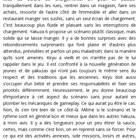
tranquillement dans les rues, rentrer dans un magasin, faire ses
achats, ressortir de l’autre côté de l’immeuble et aller dans un
restaurant manger ses sushis, sans un seul écran de chargement.
C’est beaucoup plus fluide et plaisant sans les interruptions de
chargement. Yakuza 6 propose un scénario plutôt classique, mais
solide qui se laisse manger. Il y a de bonnes surprises avec des
rebondissements surprenants qui font plaisir et d’autres plus
attendus, prévisibles et parfois un peu maladroits dans la manière
qu’ils sont amenés. Kiryu a vieilli et on n’arrête pas de le lui
rappeler dans le jeu. Il est confronté à la nouvelle génération de
jeunes et de yakuzas qui n’ont pas toujours le même sens du
respect et des traditions que les anciennes. Kiryu doit aussi
s’occuper d’un bébé et prendre ses responsabilités et fixer ses
priorités différemment. Heureusement, le jeu donne beaucoup
d’importance à cet aspect du scénario sans pour autant en
plomber les mécaniques de gameplay. Ce qui aurait pu être le cas.
Non, ils s’en tire bien de ce côté-là. Même si le scénario et le
rythme sont en général bon et mieux que dans les autres Yakuza,
à mon avis. Il y a des longueurs pour un peu étirer la sauce,
certes, mais comme c’est bon, on en reprend sans se forcer. Pour
ce qui est des activités annexes, side missions, loisirs et autres,