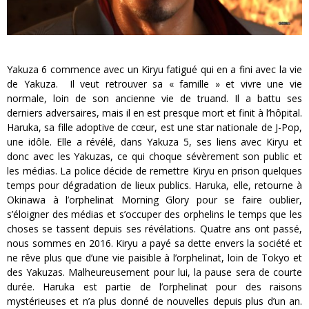
Yakuza 6 commence avec un Kiryu fatigué qui en a fini avec la vie
de Yakuza. Il veut retrouver sa « famille » et vivre une vie
normale, loin de son ancienne vie de truand. Il a battu ses
derniers adversaires, mais il en est presque mort et finit à l’hôpital.
Haruka, sa fille adoptive de cœur, est une star nationale de J-Pop,
une idôle. Elle a révélé, dans Yakuza 5, ses liens avec Kiryu et
donc avec les Yakuzas, ce qui choque sévèrement son public et
les médias. La police décide de remettre Kiryu en prison quelques
temps pour dégradation de lieux publics. Haruka, elle, retourne à
Okinawa à l’orphelinat Morning Glory pour se faire oublier,
s’éloigner des médias et s’occuper des orphelins le temps que les
choses se tassent depuis ses révélations. Quatre ans ont passé,
nous sommes en 2016. Kiryu a payé sa dette envers la société et
ne rêve plus que d’une vie paisible à l’orphelinat, loin de Tokyo et
des Yakuzas. Malheureusement pour lui, la pause sera de courte
durée. Haruka est partie de l’orphelinat pour des raisons
mystérieuses et n’a plus donné de nouvelles depuis plus d’un an.