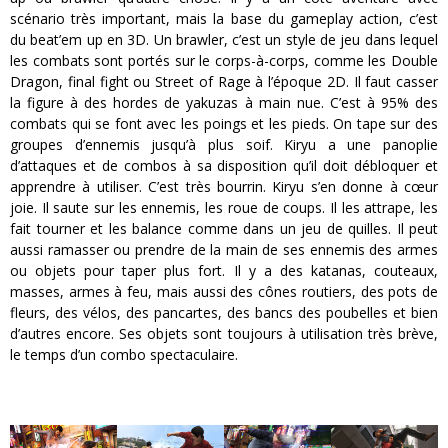
scénario très important, mais la base du gameplay action, c’est
du beat’em up en 3D. Un brawler, c’est un style de jeu dans lequel
les combats sont portés sur le corps-à-corps, comme les Double
Dragon, final fight ou Street of Rage à l’époque 2D. Il faut casser
la figure à des hordes de yakuzas à main nue. C’est à 95% des
combats qui se font avec les poings et les pieds. On tape sur des
groupes d’ennemis jusqu’à plus soif. Kiryu a une panoplie
d’attaques et de combos à sa disposition qu’il doit débloquer et
apprendre à utiliser. C’est très bourrin. Kiryu s’en donne à cœur
joie. Il saute sur les ennemis, les roue de coups. Il les attrape, les
fait tourner et les balance comme dans un jeu de quilles. Il peut
aussi ramasser ou prendre de la main de ses ennemis des armes
ou objets pour taper plus fort. Il y a des katanas, couteaux,
masses, armes à feu, mais aussi des cônes routiers, des pots de
fleurs, des vélos, des pancartes, des bancs des poubelles et bien
d’autres encore. Ses objets sont toujours à utilisation très brève,
le temps d’un combo spectaculaire.