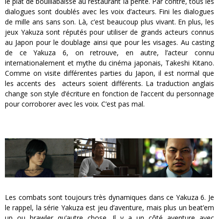
le plat de bouillabaisse au restaurant la pente. Par contre, tous les
dialogues sont doublés avec les voix d’acteurs. Fini les dialogues
de mille ans sans son. Là, c’est beaucoup plus vivant. En plus, les
jeux Yakuza sont réputés pour utiliser de grands acteurs connus
au Japon pour le doublage ainsi que pour les visages. Au casting
de ce Yakuza 6, on retrouve, en autre, l’acteur connu
internationalement et mythe du cinéma japonais, Takeshi Kitano.
Comme on visite différentes parties du Japon, il est normal que
les accents des acteurs soient différents. La traduction anglais
change son style d’écriture en fonction de l’accent du personnage
pour corroborer avec les voix. C’est pas mal.
Les combats sont toujours très dynamiques dans ce Yakuza 6. Je
le rappel, la série Yakuza est jeu d’aventure, mais plus un beat’em
up ou brawler qu’autre chose. Il y a un côté aventure avec