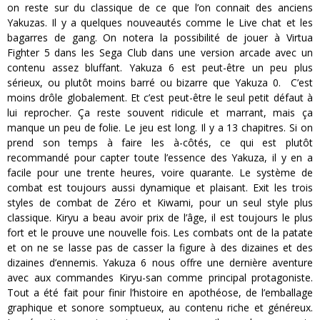
on reste sur du classique de ce que l’on connait des anciens
Yakuzas. Il y a quelques nouveautés comme le Live chat et les
bagarres de gang. On notera la possibilité de jouer à Virtua
Fighter 5 dans les Sega Club dans une version arcade avec un
contenu assez bluffant. Yakuza 6 est peut-être un peu plus
sérieux, ou plutôt moins barré ou bizarre que Yakuza 0. C’est
moins drôle globalement. Et c’est peut-être le seul petit défaut à
lui reprocher. Ça reste souvent ridicule et marrant, mais ça
manque un peu de folie. Le jeu est long. Il y a 13 chapitres. Si on
prend son temps à faire les à-côtés, ce qui est plutôt
recommandé pour capter toute l’essence des Yakuza, il y en a
facile pour une trente heures, voire quarante. Le système de
combat est toujours aussi dynamique et plaisant. Exit les trois
styles de combat de Zéro et Kiwami, pour un seul style plus
classique. Kiryu a beau avoir prix de l’âge, il est toujours le plus
fort et le prouve une nouvelle fois. Les combats ont de la patate
et on ne se lasse pas de casser la figure à des dizaines et des
dizaines d’ennemis. Yakuza 6 nous offre une dernière aventure
avec aux commandes Kiryu-san comme principal protagoniste.
Tout a été fait pour finir l’histoire en apothéose, de l’emballage
graphique et sonore somptueux, au contenu riche et généreux.