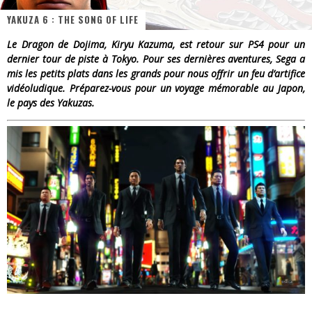
YAKUZA 6 : THE SONG OF LIFE
« Dr Wertham / L’homme qui étudia les tueurs en série » - Un Métier à Risque !
Le Dragon de Dojima, Kiryu Kazuma, est retour sur PS4 pour un
Assassin's Creed Black Flag Resynced
dernier tour de piste à Tokyo. Pour ses dernières aventures, Sega a
mis les petits plats dans les grands pour nous offrir un feu d’artifice
« Le Vent dand les Saules » - Une Belle Histoire !
vidéoludique. Préparez-vous pour un voyage mémorable au Japon,
le pays des Yakuzas.
« Damn Them All » - Un duo de Choc !
Yoshi and the mysterious book
« WOLF-MAN / Integrale Tomes 1 et 2 » - Cruelle Vengeance !