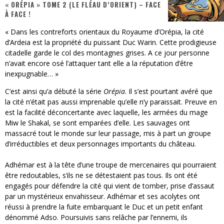
« ORÉPIA » TOME 2 (LE FLÉAU D’ORIENT) – FACE
À FACE !
Splatoon Raiders
« Dans les contreforts orientaux du Royaume d’Orépia, la cité
Yoshi and the mysterious book
d’Ardeia est la propriété du puissant Duc Warin. Cette prodigieuse
citadelle garde le col des montagnes grises. A ce jour personne
« WOLF-MAN / Integrale Tomes 1 et 2 » - Cruelle Vengeance !
n’avait encore osé l’attaquer tant elle a la réputation d’être
inexpugnable… »
« The Broken Ring / This Mariage Will Fail Anyway » (Tome 2) – Préparer sa vengeance…
C’est ainsi qu’a débuté la série
Orépia
. Il s’est pourtant avéré que
« Mon Village Révolté » - Combattre un Projet !
la cité n’était pas aussi imprenable qu’elle n’y paraissait. Preuve en
est la facilité déconcertante avec laquelle, les armées du mage
« Le Béton et le Bambou / Propositions pour Mayotte et le Monde. » - Améliorations !
Miw le Shakal, se sont emparées d’elle. Les sauvages ont
massacré tout le monde sur leur passage, mis à part un groupe
d’irréductibles et deux personnages importants du château.
Adhémar est à la tête d’une troupe de mercenaires qui pourraient
être redoutables, s’ils ne se détestaient pas tous. Ils ont été
engagés pour défendre la cité qui vient de tomber, prise d’assaut
par un mystérieux envahisseur. Adhémar et ses acolytes ont
réussi à prendre la fuite embarquant le Duc et un petit enfant
dénommé Adso. Poursuivis sans relâche par l’ennemi, ils