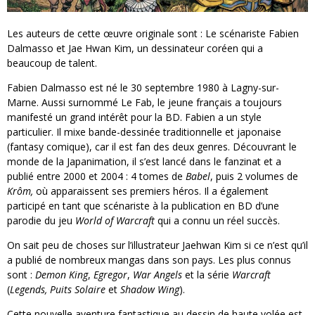
Les auteurs de cette œuvre originale sont : Le scénariste Fabien
Dalmasso et Jae Hwan Kim, un dessinateur coréen qui a
beaucoup de talent.
Fabien Dalmasso est né le 30 septembre 1980 à Lagny-sur-
Marne. Aussi surnommé Le Fab, le jeune français a toujours
manifesté un grand intérêt pour la BD. Fabien a un style
particulier. Il mixe bande-dessinée traditionnelle et japonaise
(fantasy comique), car il est fan des deux genres. Découvrant le
monde de la Japanimation, il s’est lancé dans le fanzinat et a
publié entre 2000 et 2004 : 4 tomes de
Babel
, puis 2 volumes de
Krôm,
où apparaissent ses premiers héros. Il a également
participé en tant que scénariste à la publication en BD d’une
parodie du jeu
World of Warcraft
qui a connu un réel succès.
On sait peu de choses sur l’illustrateur Jaehwan Kim si ce n’est qu’il
a publié de nombreux mangas dans son pays. Les plus connus
sont :
Demon King
,
Egregor
,
War Angels
et la série
Warcraft
(
Legends, Puits Solaire
et
Shadow Wing
).
Cette nouvelle aventure fantastique au dessin de haute volée est