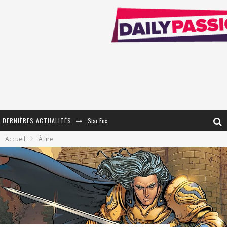
DERNIÈRES ACTUALITÉS
Star Fox
Accueil
À lire
PsyRiver 2026 : la magie revient sur les rives de l’Aar
« MOFUSAND / Parler Japonais » – Des Expressions Pratiques !
« Dr Wertham / L’homme qui étudia les tueurs en série » - Un Métier à Risque !
Assassin's Creed Black Flag Resynced
« Le Vent dand les Saules » - Une Belle Histoire !