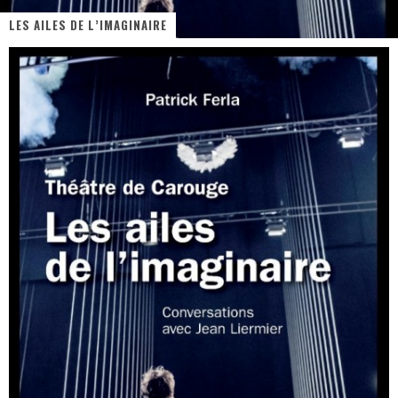
LES AILES DE L’IMAGINAIRE
PsyRiver 2026 : la magie revient sur les rives de l’Aar
« MOFUSAND / Parler Japonais » – Des Expressions Pratiques !
« Dr Wertham / L’homme qui étudia les tueurs en série » - Un Métier à Risque !
Assassin's Creed Black Flag Resynced
« Le Vent dand les Saules » - Une Belle Histoire !
Splatoon Raiders