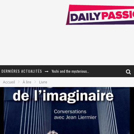
DERNIÈRES ACTUALITÉS
Yoshi and the mysterious book
Accueil
À lire
Livre
« WOLF-MAN / Integrale Tomes 1 et 2 » - Cruelle Vengeance !
« The Broken Ring / This Mariage Will Fail Anyway » (Tome 2) – Préparer sa vengeance…
« Mon Village Révolté » - Combattre un Projet !
« Le Béton et le Bambou / Propositions pour Mayotte et le Monde. » - Améliorations !
Star Fox