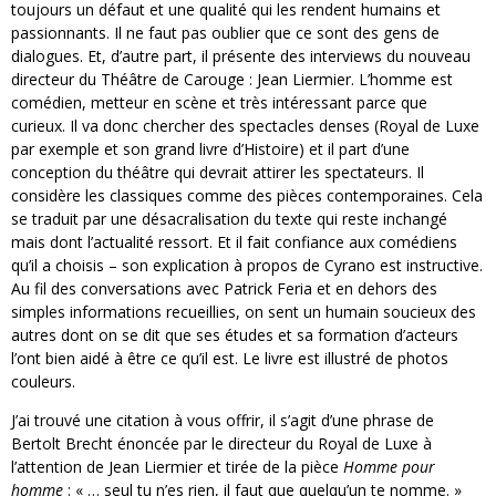
toujours un défaut et une qualité qui les rendent humains et
passionnants. Il ne faut pas oublier que ce sont des gens de
dialogues. Et, d’autre part, il présente des interviews du nouveau
directeur du Théâtre de Carouge : Jean Liermier. L’homme est
comédien, metteur en scène et très intéressant parce que
curieux. Il va donc chercher des spectacles denses (Royal de Luxe
par exemple et son grand livre d’Histoire) et il part d’une
conception du théâtre qui devrait attirer les spectateurs. Il
considère les classiques comme des pièces contemporaines. Cela
se traduit par une désacralisation du texte qui reste inchangé
mais dont l’actualité ressort. Et il fait confiance aux comédiens
qu’il a choisis – son explication à propos de Cyrano est instructive.
Au fil des conversations avec Patrick Feria et en dehors des
simples informations recueillies, on sent un humain soucieux des
autres dont on se dit que ses études et sa formation d’acteurs
l’ont bien aidé à être ce qu’il est. Le livre est illustré de photos
couleurs.
J’ai trouvé une citation à vous offrir, il s’agit d’une phrase de
Bertolt Brecht énoncée par le directeur du Royal de Luxe à
l’attention de Jean Liermier et tirée de la pièce
Homme pour
homme
: « … seul tu n’es rien, il faut que quelqu’un te nomme. »