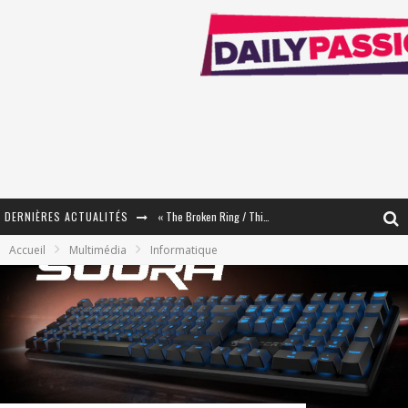
« The Broken Ring / This Mariage Will Fail Anyway » (Tome 2) – Préparer sa vengeance…
DERNIÈRES ACTUALITÉS
« Mon Village Révolté » - Combattre un Projet !
Accueil
Multimédia
Informatique
« Le Béton et le Bambou / Propositions pour Mayotte et le Monde. » - Améliorations !
Star Fox
PsyRiver 2026 : la magie revient sur les rives de l’Aar
« MOFUSAND / Parler Japonais » – Des Expressions Pratiques !