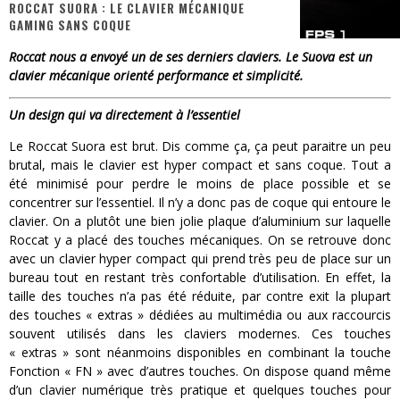
ROCCAT SUORA : LE CLAVIER MÉCANIQUE
« Dr Wertham / L’homme qui étudia les tueurs en série » - Un Métier à Risque !
GAMING SANS COQUE
Assassin's Creed Black Flag Resynced
Roccat nous a envoyé un de ses derniers claviers. Le Suova est un
clavier mécanique orienté performance et simplicité.
« Le Vent dand les Saules » - Une Belle Histoire !
Un design qui va directement à l’essentiel
« Damn Them All » - Un duo de Choc !
Le Roccat Suora est brut. Dis comme ça, ça peut paraitre un peu
« Love is a Boxing Ring (Tomes 1 & 2) » – Un Passé Trouble !
brutal, mais le clavier est hyper compact et sans coque. Tout a
été minimisé pour perdre le moins de place possible et se
« WOLF-MAN / Integrale Tomes 1 et 2 » - Cruelle Vengeance !
concentrer sur l’essentiel. Il n’y a donc pas de coque qui entoure le
clavier. On a plutôt une bien jolie plaque d’aluminium sur laquelle
Roccat y a placé des touches mécaniques. On se retrouve donc
avec un clavier hyper compact qui prend très peu de place sur un
bureau tout en restant très confortable d’utilisation. En effet, la
taille des touches n’a pas été réduite, par contre exit la plupart
des touches « extras » dédiées au multimédia ou aux raccourcis
souvent utilisés dans les claviers modernes. Ces touches
« extras » sont néanmoins disponibles en combinant la touche
Fonction « FN » avec d’autres touches. On dispose quand même
d’un clavier numérique très pratique et quelques touches pour