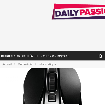
« WOLF-MAN / Integrale Tomes 1 et 2 » - Cruelle Vengeance !
DERNIÈRES ACTUALITÉS
« The Broken Ring / This Mariage Will Fail Anyway » (Tome 2) – Préparer sa vengeance…
Accueil
Multimédia
Informatique
« Mon Village Révolté » - Combattre un Projet !
« Le Béton et le Bambou / Propositions pour Mayotte et le Monde. » - Améliorations !
Star Fox
PsyRiver 2026 : la magie revient sur les rives de l’Aar
« MOFUSAND / Parler Japonais » – Des Expressions Pratiques !