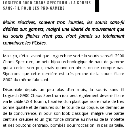
LOGITECH G900 CHAOS SPECTRUM : LA SOURIS
SANS-FIL POUR LES PRO-GAMERS
« Dr Wertham / L’homme qui étudia les tueurs en série » - Un Métier à Risque !
Moins réactives, souvent trop lourdes, les souris sans-fil
Assassin's Creed Black Flag Resynced
dédiées aux gamers, malgré une liberté de mouvement que
« Le Vent dand les Saules » - Une Belle Histoire !
les souris filaires n’ont pas, n’ont jamais su totalement
convaincre les PCistes.
« Damn Them All » - Un duo de Choc !
Mais ça, c’était avant que Logitech ne sorte la souris sans-fil G900
Yoshi and the mysterious book
Chaos Spectrum, un petit bijou technologique de haut de gamme
qui a certes son prix, mais quand on aime, on ne compte pas.
Signalons que cette dernière est très proche de la souris filaire
G502 du même fabricant.
Disponible depuis un peu plus d’un mois, la souris sans fil
Logitech G900 Chaos Spectrum (qui peut également devenir filaire
via le câble USB fourni), habillée d’un plastique noire mate de très
bonne qualité et de rainures sur le tour de sa coque, se démarque
de la concurrence, ni pour son look classique, malgré une partie
centrale creusée et un gris foncé chromé au niveau de la molette
et des boutons centraux, bombés pour l’occasion, ni pas sa taille,