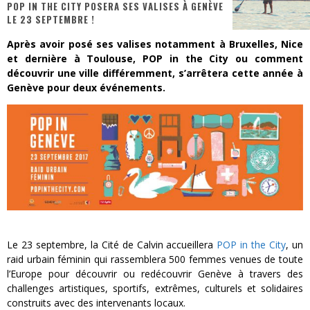
POP IN THE CITY POSERA SES VALISES À GENÈVE
LE 23 SEPTEMBRE !
« Dr Wertham / L’homme qui étudia les tueurs en série » - Un Métier à Risque !
Après avoir posé ses valises notamment à Bruxelles, Nice
Assassin's Creed Black Flag Resynced
et dernière à Toulouse, POP in
the
City
ou comment
découvrir une ville différemment, s’arrêtera cette année à
« Le Vent dand les Saules » - Une Belle Histoire !
Genève pour deux événements.
« Damn Them All » - Un duo de Choc !
« Love is a Boxing Ring (Tomes 1 & 2) » – Un Passé Trouble !
« WOLF-MAN / Integrale Tomes 1 et 2 » - Cruelle Vengeance !
Le 23 septembre, la Cité de Calvin accueillera
POP in
the
City
, un
raid urbain féminin qui rassemblera 500 femmes venues de toute
l’Europe pour découvrir ou redécouvrir Genève à travers des
challenges artistiques, sportifs, extrêmes, culturels et solidaires
construits avec des intervenants locaux.