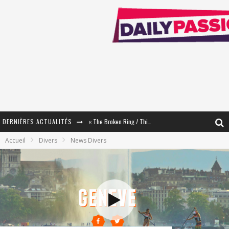
DERNIÈRES ACTUALITÉS
« The Broken Ring / This Mariage Will Fail Anyway » (Tome 2) – Préparer sa vengeance…
Accueil
Divers
News Divers
« Mon Village Révolté » - Combattre un Projet !
« Le Béton et le Bambou / Propositions pour Mayotte et le Monde. » - Améliorations !
Star Fox
PsyRiver 2026 : la magie revient sur les rives de l’Aar
« MOFUSAND / Parler Japonais » – Des Expressions Pratiques !