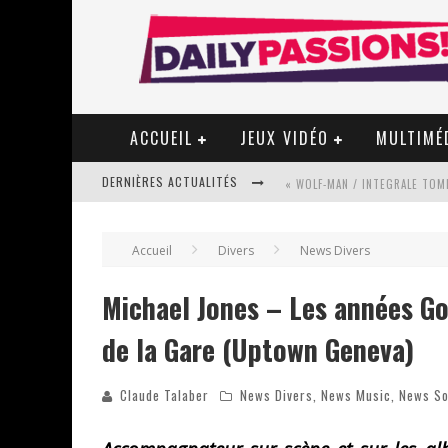
ACCUEIL
JEUX VIDÉO
MULTIMÉ
DERNIÈRES ACTUALITÉS
« WOLF-MAN / INTEGRALE TOME
Accueil
Divers
News Divers
« MON VILLAGE RÉVOLTÉ » - 
Michael Jones – Les années Go
de la Gare (Uptown Geneva)
STAR FOX
Claude Talaber
News Divers
,
News Music
,
News So
PSYRIVER 2026 : LA MAGIE REV
« MOFUSAND / PARLER JAPONAI