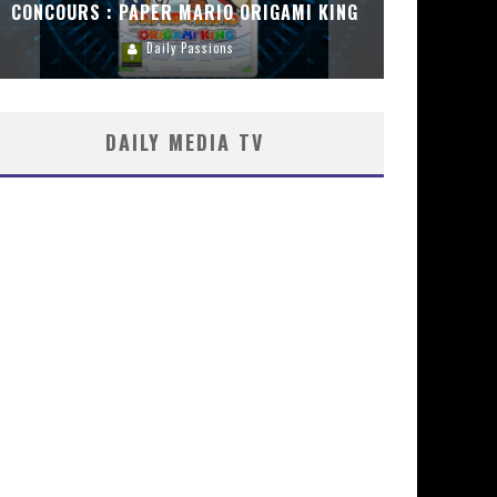
CONCOURS : PAPER MARIO ORIGAMI KING
CONC
Daily Passions
DAILY MEDIA TV