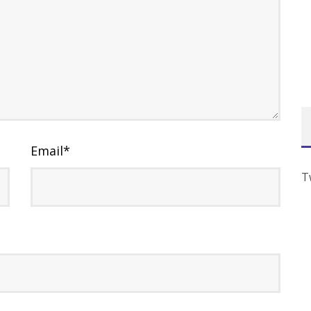
Email
*
T