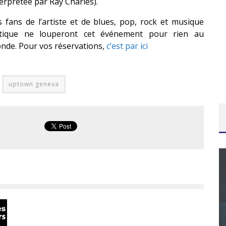
terprétée par Ray Charles)
.
s fans de l’artiste et de blues, pop, rock et musique
ltique ne louperont cet événement pour rien au
nde.
Pour vos réservations,
c’est par ici
uptown geneva
CONCOURS : CALENDRIER DE L’AVENT – UNE
COPIE DU JEU « GRID, ULTIMATE EDITION »