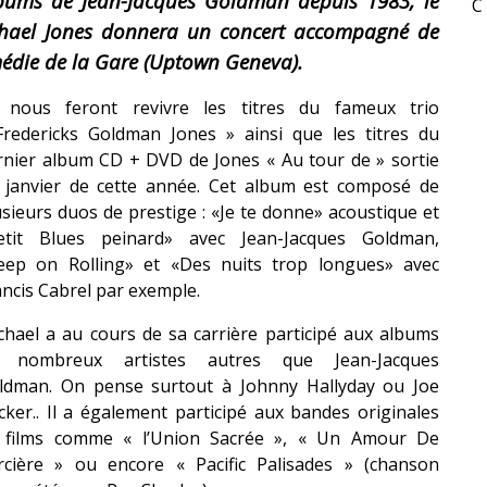
lbums de Jean-Jacques Goldman depuis 1983, le
C
Michael Jones donnera un concert accompagné de
«
DR WERTHAM / L’HOMME QUI ÉTUDIA LES TUEURS EN SÉRIE » - UN MÉTIER À RISQUE !
édie de la Gare
(
Uptown
Geneva)
.
RESYNCED
s nous feront revivre les titres du fameux trio
- UNE BELLE HISTOIRE !
Fredericks
Goldman Jones » ainsi que les titres du
rnier album CD + DVD de Jones « Au tour de » sortie
DE CHOC !
 janvier de cette année.
Cet album est composé de
usieurs duos de prestige :
«Je te donne» acoustique et
BOOK
etit Blues peinard» avec Jean-Jacques Goldman,
Keep
on
Rolling» et «Des nuits trop longues» avec
ancis
Cabrel
par exemple.
chael a au cours de sa carrière participé aux albums
 nombreux artistes autres que Jean-Jacques
ldman.
On pense surtout à Johnny Hallyday ou Joe
ker..
Il a également participé aux bandes originales
 films comme « l’Union Sacrée », « Un Amour De
rcière » ou encore « Pacific
Palisades
»
(chanson