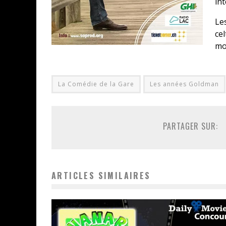
in
Le
ce
mo
La Comédie de la Gare
Les années Goldman
PARTAGER SUR:
ARTICLES SIMILAIRES