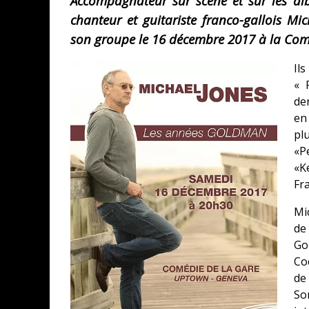
Accompagnateur sur scène et sur les a
chanteur et guitariste franco-gallois 
son groupe le 16 décembre 2017 à la Com
ASSASSIN'S CREED BLACK FLAG 
Il
« LE VENT DAND LES SAULES » 
«
de
« DAMN THEM ALL » - UN DUO 
en
pl
YOSHI AND THE MYSTERIOUS 
«P
«
Fr
Mi
de
Go
Coc
de
So