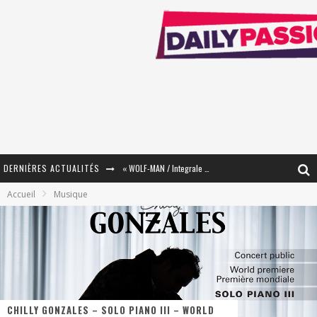
DERNIÈRES ACTUALITÉS
« WOLF-MAN / Integrale Tomes 1 et 2 » - Cruelle Vengeance !
Accueil
Musique
« The Broken Ring / This Mariage Will Fail Anyway » (Tome 2) – Préparer sa vengeance…
« Mon Village Révolté » - Combattre un Projet !
« Le Béton et le Bambou / Propositions pour Mayotte et le Monde. » - Améliorations !
Star Fox
CHILLY GONZALES – SOLO PIANO III – WORLD
PsyRiver 2026 : la magie revient sur les rives de l’Aar