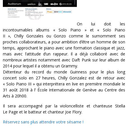
On lui doit les
incontournables albums « Solo Piano » et « Solo Piano
II »,
Chilly
Gonzales ou
Gonzo
comme le surnomment ses
proches collaborateurs, a pour ambition d’être un homme de son
temps, approchant le piano avec une formation classique et jazz,
mais avec l’attitude d’un rappeur.
Il a déjà collaboré avec de
nombreux artistes notamment avec
Daft
Punk sur leur album de
2014 pour lequel il a obtenu un
Grammy
.
Détenteur du record du monde Guinness pour le plus long
concert solo en 27 heures,
Chilly
Gonzalez est de retour avec
« Solo Piano III » qui interprétera en live en première mondiale le
31 août 2018 à l’ École Internationale de Genève au Centre des
Arts à
20h00
.
Il sera accompagné par la violoncelliste et chanteuse Stella
Le
Page et
le batteur et chanteur Joe Flory.
Réservez sans plus attendre votre sésame !