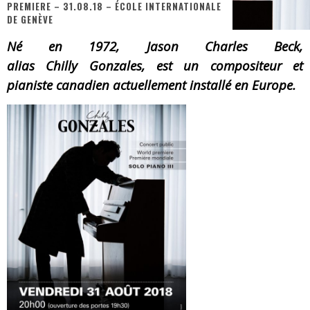
PREMIERE – 31.08.18 – ÉCOLE INTERNATIONALE
DE GENÈVE
« MOFUSAND / Parler Japonais » – Des Expressions Pratiques !
Né en 1972, Jason Charles Beck,
« Dr Wertham / L’homme qui étudia les tueurs en série » - Un Métier à Risque !
alias
Chilly
Gonzales, est un compositeur et
Assassin's Creed Black Flag Resynced
pianiste canadien actuellement installé en Europe.
« Le Vent dand les Saules » - Une Belle Histoire !
« Damn Them All » - Un duo de Choc !
Yoshi and the mysterious book