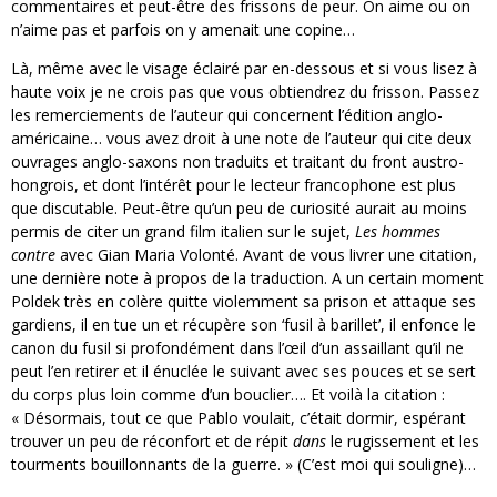
commentaires et peut-être des frissons de peur. On aime ou on
n’aime pas et parfois on y amenait une copine…
Là, même avec le visage éclairé par en-dessous et si vous lisez à
haute voix je ne crois pas que vous obtiendrez du frisson. Passez
les remerciements de l’auteur qui concernent l’édition anglo-
américaine… vous avez droit à une note de l’auteur qui cite deux
ouvrages anglo-saxons non traduits et traitant du front austro-
hongrois, et dont l’intérêt pour le lecteur francophone est plus
que discutable. Peut-être qu’un peu de curiosité aurait au moins
permis de citer un grand film italien sur le sujet,
Les hommes
contre
avec Gian Maria Volonté. Avant de vous livrer une citation,
une dernière note à propos de la traduction. A un certain moment
Poldek très en colère quitte violemment sa prison et attaque ses
gardiens, il en tue un et récupère son ‘fusil à barillet’, il enfonce le
canon du fusil si profondément dans l’œil d’un assaillant qu’il ne
peut l’en retirer et il énuclée le suivant avec ses pouces et se sert
du corps plus loin comme d’un bouclier…. Et voilà la citation :
« Désormais, tout ce que Pablo voulait, c’était dormir, espérant
trouver un peu de réconfort et de répit
dans
le rugissement et les
tourments bouillonnants de la guerre. » (C’est moi qui souligne)…