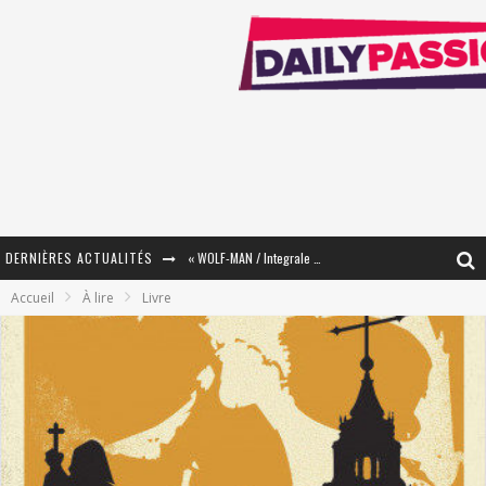
DERNIÈRES ACTUALITÉS
« WOLF-MAN / Integrale Tomes 1 et 2 » - Cruelle Vengeance !
Accueil
À lire
Livre
« The Broken Ring / This Mariage Will Fail Anyway » (Tome 2) – Préparer sa vengeance…
« Mon Village Révolté » - Combattre un Projet !
« Le Béton et le Bambou / Propositions pour Mayotte et le Monde. » - Améliorations !
Star Fox
PsyRiver 2026 : la magie revient sur les rives de l’Aar