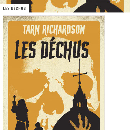
LES DÉCHUS
« MOFUSAND / Parler Japonais » – Des Expressions Pratiques !
« Dr Wertham / L’homme qui étudia les tueurs en série » - Un Métier à Risque !
Assassin's Creed Black Flag Resynced
« Le Vent dand les Saules » - Une Belle Histoire !
« Damn Them All » - Un duo de Choc !
Yoshi and the mysterious book