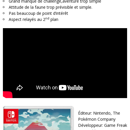
Grand manque de challenge,aventure trop simple
Attitude de la faune trop prévisible et simple.
Pas beaucoup de point d’intérêt
nd
Aspect relayés au 2
plan
Éditeur: Nintendo, The
Pokémon Company
Développeur: Game Freak