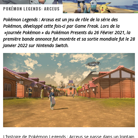
POKÉMON LEGENDS: ARCEUS
« Dr Wertham / L’homme qui étudia les tueurs en série » - Un Métier à Risque !
Pokémon Legends : Arceus est un jeu de rôle de la série des
Assassin's Creed Black Flag Resynced
Pokémon, développé cette fois-ci par Game Freak. Lors de la
»journée Pokémon » du Pokémon Presents du 26 Février 2021, la
« Le Vent dand les Saules » - Une Belle Histoire !
première bande annonce fut montrée et sa sortie mondiale fut le 28
Janvier 2022 sur Nintendo Switch.
« Damn Them All » - Un duo de Choc !
Yoshi and the mysterious book
« WOLF-MAN / Integrale Tomes 1 et 2 » - Cruelle Vengeance !
L’histoire de Pokémon Legends : Arceus se passe dans un lointain