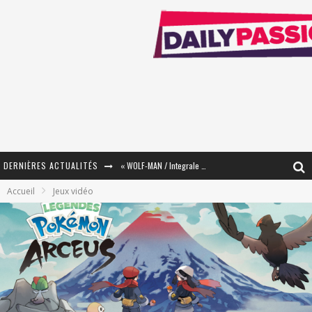
DERNIÈRES ACTUALITÉS
« The Broken Ring / This Mariage Will Fail Anyway » (Tome 2) – Préparer sa vengeance…
Accueil
Jeux vidéo
« Mon Village Révolté » - Combattre un Projet !
« Le Béton et le Bambou / Propositions pour Mayotte et le Monde. » - Améliorations !
Star Fox
PsyRiver 2026 : la magie revient sur les rives de l’Aar
« MOFUSAND / Parler Japonais » – Des Expressions Pratiques !