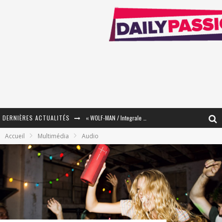
DERNIÈRES ACTUALITÉS
« WOLF-MAN / Integrale Tomes 1 et 2 » - Cruelle Vengeance !
Accueil
Multimédia
Audio
« The Broken Ring / This Mariage Will Fail Anyway » (Tome 2) – Préparer sa vengeance…
« Mon Village Révolté » - Combattre un Projet !
« Le Béton et le Bambou / Propositions pour Mayotte et le Monde. » - Améliorations !
Star Fox
PsyRiver 2026 : la magie revient sur les rives de l’Aar