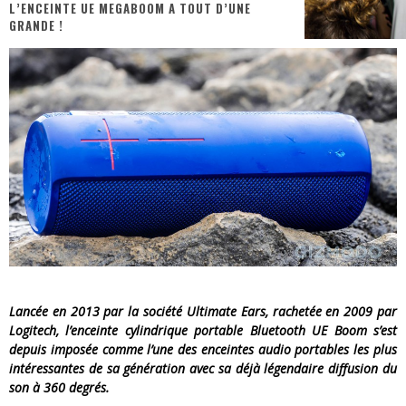
L’ENCEINTE UE MEGABOOM A TOUT D’UNE
GRANDE !
« MOFUSAND / Parler Japonais » – Des Expressions Pratiques !
« Dr Wertham / L’homme qui étudia les tueurs en série » - Un Métier à Risque !
Assassin's Creed Black Flag Resynced
« Le Vent dand les Saules » - Une Belle Histoire !
« Damn Them All » - Un duo de Choc !
Yoshi and the mysterious book
Lancée en 2013 par la société Ultimate Ears, rachetée en 2009 par
Logitech, l’enceinte cylindrique portable Bluetooth UE Boom s’est
depuis imposée comme l’une des enceintes audio portables les plus
intéressantes de sa génération avec sa déjà légendaire diffusion du
son à 360 degrés.