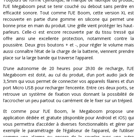
l’UE Megaboom peut se tenir couché ou debout sans perdre en
efficacité sonore. Tout comme l’UE Boom, cette version XL est
recouverte en partie d’une gomme en silicone qui permet une
bonne prise en main du produit. Une grille vient protéger les haut-
parleurs. Celle-ci est encore recouverte par du tissu tressé qui
offre ainsi une excellente protection, notamment contre la
poussière. Deux gros boutons + et -, pour régler le volume mais
aussi connaître l’état de la charge de la batterie, viennent prendre
place sur la large bande qui traverse l’appareil.
D’une autonomie de 20 heures pour 2h30 de recharge, l’UE
Megaboom est doté, au cul du produit, d’un port audio Jack de
3,5mm qui vous permet de connecter vos appareils filaires et d’un
port Micro USB pour recharger l’enceinte. Entre ces deux ports, se
retrouve un système de fixation vous donnant la possibilité de
l’accrocher un peu partout ou carrément de le fixer sur un trépied.
Et comme pour l’UE Boom, le Megaboom propose une
application dédiée et gratuite (disponible pour Android et iOS) qui
vous permettra d’accéder à diverses fonctionnalités et gérer par
exemple le paramétrage de l’égaliseur de l’appareil, de l’utiliser
comme une alarme ou encore de le coupler avec une autre