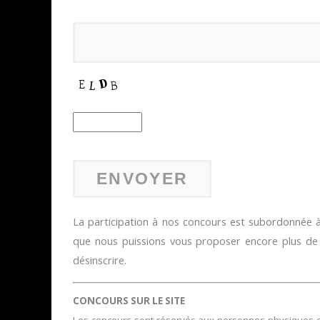
SUR XBOX ONE OU PS4
Daily Passions
La participation à nos concours est subordonnée à 
que nous puissions vous proposer encore plus d
désinscrire.
CONCOURS SUR LE SITE
Les concours sont réservés aux personnes physiques domi