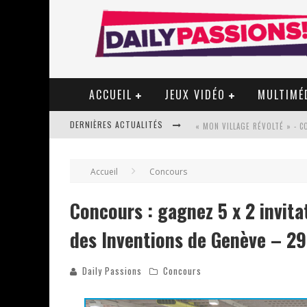
ACCUEIL
JEUX VIDÉO
MULTIMÉ
DERNIÈRES ACTUALITÉS
« MON VILLAGE RÉVOLTÉ » - 
Accueil
Concours
STAR FOX
Concours : gagnez 5 x 2 invita
PSYRIVER 2026 : LA MAGIE REV
des Inventions de Genève – 29
« MOFUSAND / PARLER JAPONAI
Daily Passions
Concours
ASSASSIN'S CREED BLACK FLAG 