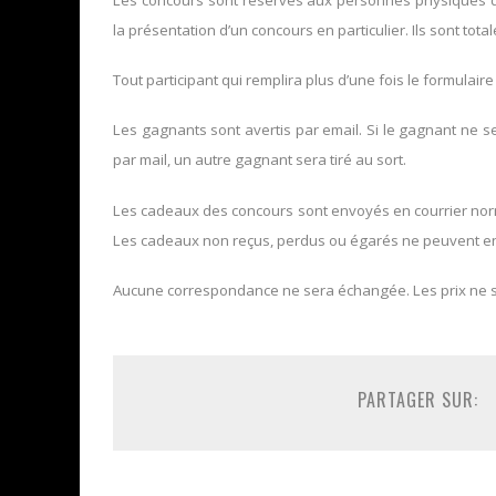
la présentation d’un concours en particulier. Ils sont tota
Tout participant qui remplira plus d’une fois le formulaire
Les gagnants sont avertis par email. Si le gagnant ne 
par mail, un autre gagnant sera tiré au sort.
Les cadeaux des concours sont envoyés en courrier norma
Les cadeaux non reçus, perdus ou égarés ne peuvent en
Aucune correspondance ne sera échangée. Les prix ne 
PARTAGER SUR: