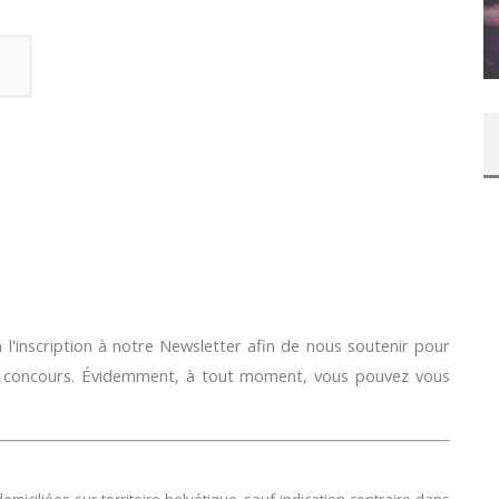
CONCOURS : PAPER MARIO ORIGAMI KING
Daily Passions
l'inscription à notre Newsletter afin de nous soutenir pour
e concours. Évidemment, à tout moment, vous pouvez vous
ciliées sur territoire helvétique, sauf indication contraire dans