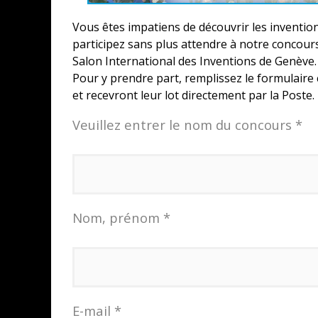
Vous êtes impatiens de découvrir les inventio
participez sans plus attendre à notre concours
Salon International des Inventions de Genève.
Pour y prendre part, remplissez le formulaire
et recevront leur lot directement par la Poste
Veuillez entrer le nom du concours *
Nom, prénom *
CONCOURS : CALENDRIER DE L’AVEN
COPIE DU JEU « GRID, ULTIMATE ED
E-mail *