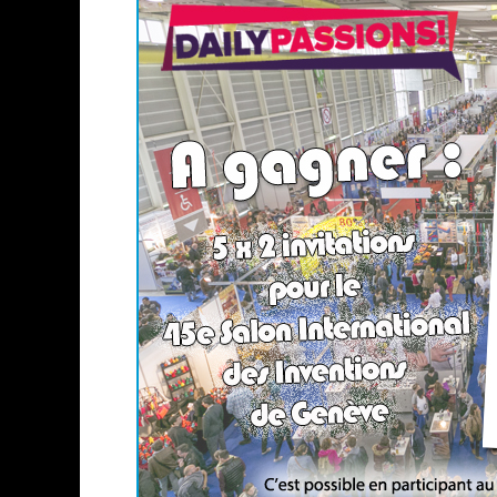
« LE VENT DAND LES SAULES » 
« DAMN THEM ALL » - UN DUO 
YOSHI AND THE MYSTERIOUS 
« WOLF-MAN / INTEGRALE TOME