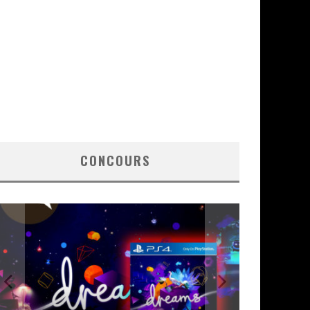
CONCOURS
CONCOURS :
ENCEINT