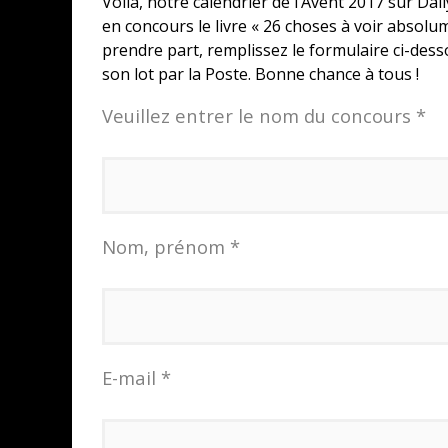
Voilà, notre calendrier de l’Avent 2017 sur D
en concours le livre « 26 choses à voir absolum
prendre part, remplissez le formulaire ci-dess
son lot par la Poste. Bonne chance à tous !
Veuillez entrer le nom du concours *
Nom, prénom *
E-mail *