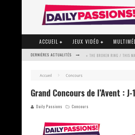
ACCUEIL
JEUX VIDÉO
MULTIMÉ
DERNIÈRES ACTUALITÉS
« MON VILLAGE RÉVOLTÉ » - 
Accueil
Concours
Grand Concours de l’Avent : J-
STAR FOX
Daily Passions
Concours
PSYRIVER 2026 : LA MAGIE REV
« MOFUSAND / PARLER JAPONAI