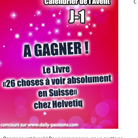
C
RESYNCED
- UNE BELLE HISTOIRE !
DE CHOC !
ES 1 & 2) » – UN PASSÉ TROUBLE !
S 1 ET 2 » - CRUELLE VENGEANCE !