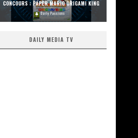
CONCOURS : PAPER MARIO ORIGAMI KING
CONC
Daily Passions
DAILY MEDIA TV