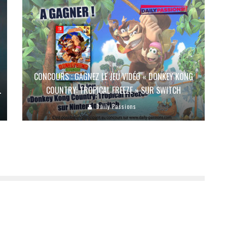
R
CONCOURS : GAGNEZ LE JEU VIDÉO « DONKEY KONG
.
COUNTRY: TROPICAL FREEZE » SUR SWITCH
Daily Passions