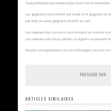
Tout participant qui remplira plus d’une fois le formulaire
Les gagnants sont avertis par email. Si le gagnant ne 
par mail, un autre gagnant sera tiré au sort.
Les cadeaux des concours sont envoyés en courrier norma
Les cadeaux non reçus, perdus ou égarés ne peuvent en
Aucune correspondance ne sera échangée. Les prix ne 
PARTAGER SUR:
ARTICLES SIMILAIRES