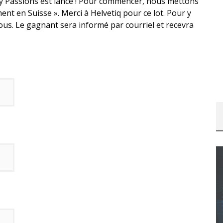
aily Passions est lancé ! Pour commencer, nous mettons
ent en Suisse ». Merci à Helvetiq pour ce lot. Pour y
ous. Le gagnant sera informé par courriel et recevra
CONCOURS : CALENDRIER DE L’AVENT – UNE
COPIE DU JEU « GRID, ULTIMATE EDITION »