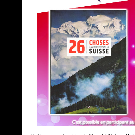
ASSASSIN'S CREED BLACK FLAG 
« LE VENT DAND LES SAULES » 
« DAMN THEM ALL » - UN DUO 
« LOVE IS A BOXING RING (TOM
« WOLF-MAN / INTEGRALE TOME