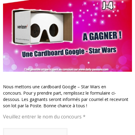
« MOFUSAND / Parler Japonais » – Des Expressions Pratiques !
« Dr Wertham / L’homme qui étudia les tueurs en série » - Un Métier à Risque !
Assassin's Creed Black Flag Resynced
« Le Vent dand les Saules » - Une Belle Histoire !
« Damn Them All » - Un duo de Choc !
Yoshi and the mysterious book
Nous mettons une cardboard Google – Star Wars en
concours. Pour y prendre part, remplissez le formulaire ci-
dessous. Les gagnants seront informés par courriel et recevront
son lot par la Poste. Bonne chance à tous !
Veuillez entrer le nom du concours *