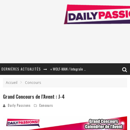
DERNIÈRES ACTUALITÉS
« WOLF-MAN / Integrale Tomes 1 et 2 » - Cruelle Vengeance !
« The Broken Ring / This Mariage Will Fail Anyway » (Tome 2) – Préparer sa vengeance…
Accueil
Concours
« Mon Village Révolté » - Combattre un Projet !
Grand Concours de l’Avent : J-4
« Le Béton et le Bambou / Propositions pour Mayotte et le Monde. » - Améliorations !
Daily Passions
Concours
Star Fox
PsyRiver 2026 : la magie revient sur les rives de l’Aar