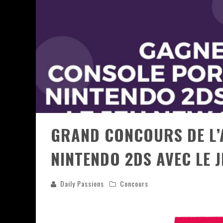
ASSASSIN'S CREED BLACK FLAG 
« LE VENT DAND LES SAULES » 
« DAMN THEM ALL » - UN DUO 
YOSHI AND THE MYSTERIOUS 
GRAND CONCOURS DE L’
NINTENDO 2DS AVEC LE 
Daily Passions
Concours