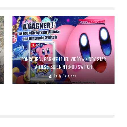
CONCOURS : GAGNEZ LE JEU VIDÉO « KIRBY STAR
ALLIES » SUR NINTENDO SWITCH
Daily Passions