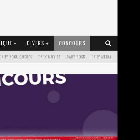
IQUE
DIVERS
CONCOURS
DAILY ROCK QUEBEC
DAILY MOVIES
DAILY ROCK
DAILY MEDIA