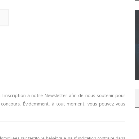
CONCOURS : CALENDRIER DE L’AVENT – UNE
COPIE DU JEU « GRID, ULTIMATE EDITION »
SUR XBOX ONE OU PS4
Daily Passions
l'inscription à notre Newsletter afin de nous soutenir pour
e concours. Évidemment, à tout moment, vous pouvez vous
ciliées sur territoire helvétique, sauf indication contraire dans