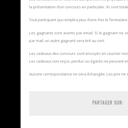
la présentation d’un concours en particulier. Ils sont tota
Tout participant qui remplira plus d’une fois le formulaire
Les gagnants sont avertis par email. Si le gagnant ne 
par mail, un autre gagnant sera tiré au sort.
Les cadeaux des concours sont envoyés en courrier norma
Les cadeaux non reçus, perdus ou égarés ne peuvent en
Aucune correspondance ne sera échangée. Les prix ne 
PARTAGER SUR: