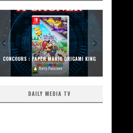
CONCOURS : PAPER MARIO ORIGAMI KING
CONC
Daily Passions
DAILY MEDIA TV