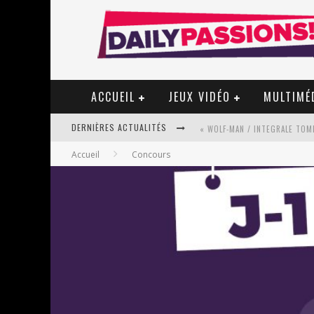
ACCUEIL
JEUX VIDÉO
MULTIMÉ
DERNIÈRES ACTUALITÉS
« WOLF-MAN / INTEGRALE TOME
Accueil
Concours
« MON VILLAGE RÉVOLTÉ » - 
STAR FOX
PSYRIVER 2026 : LA MAGIE REV
« MOFUSAND / PARLER JAPONAI