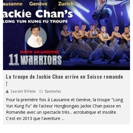
PsyRiver 2026 : la magie revient sur les rives de l’Aar
« MOFUSAND / Parler Japonais » – Des Expressions Pratiques !
« Dr Wertham / L’homme qui étudia les tueurs en série » - Un Métier à Risque !
Assassin's Creed Black Flag Resynced
« Le Vent dand les Saules » - Une Belle Histoire !
Splatoon Raiders
La troupe de Jackie Chan arrive en Suisse romande
!
Laurent Billeter
Spectacles
Pour la première fois à Lausanne et Genève, la troupe "Long
Yun Kung Fu" de l'acteur Hongkongais Jackie Chan passe en
Romandie avec un spectacle très... acrobatique et insolite.
C'est en 2013 que l'aventure
...