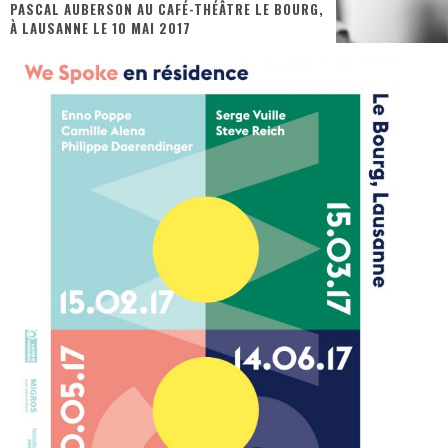
PASCAL AUBERSON AU CAFÉ-THÉÂTRE LE BOURG,
À LAUSANNE LE 10 MAI 2017
« Dr Wertham / L’homme qui étudia les tueurs en série » - Un Métier à Risque !
Assassin's Creed Black Flag Resynced
« Le Vent dand les Saules » - Une Belle Histoire !
« Damn Them All » - Un duo de Choc !
Yoshi and the mysterious book
« WOLF-MAN / Integrale Tomes 1 et 2 » - Cruelle Vengeance !