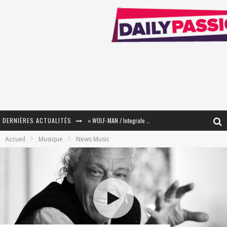
DERNIÈRES ACTUALITÉS
« The Broken Ring / This Mariage Will Fail Anyway » (Tome 2) – Préparer sa vengeance…
Accueil
Musique
News Music
« Mon Village Révolté » - Combattre un Projet !
« Le Béton et le Bambou / Propositions pour Mayotte et le Monde. » - Améliorations !
Star Fox
PsyRiver 2026 : la magie revient sur les rives de l’Aar
« MOFUSAND / Parler Japonais » – Des Expressions Pratiques !