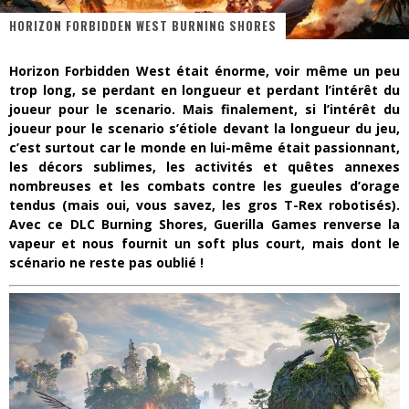
HORIZON FORBIDDEN WEST BURNING SHORES
« Dr Wertham / L’homme qui étudia les tueurs en série » - Un Métier à Risque !
Assassin's Creed Black Flag Resynced
Horizon Forbidden West était énorme, voir même un peu
trop long, se perdant en longueur et perdant l’intérêt du
« Le Vent dand les Saules » - Une Belle Histoire !
joueur pour le scenario. Mais finalement, si l’intérêt du
joueur pour le scenario s’étiole devant la longueur du jeu,
« Damn Them All » - Un duo de Choc !
c’est surtout car le monde en lui-même était passionnant,
les décors sublimes, les activités et quêtes annexes
Yoshi and the mysterious book
nombreuses et les combats contre les gueules d’orage
tendus (mais oui, vous savez, les gros T-Rex robotisés).
« WOLF-MAN / Integrale Tomes 1 et 2 » - Cruelle Vengeance !
Avec ce DLC Burning Shores, Guerilla Games renverse la
vapeur et nous fournit un soft plus court, mais dont le
scénario ne reste pas oublié !