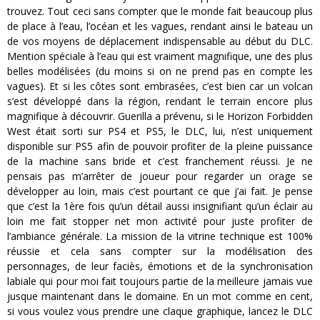
trouvez. Tout ceci sans compter que le monde fait beaucoup plus
de place à l’eau, l’océan et les vagues, rendant ainsi le bateau un
de vos moyens de déplacement indispensable au début du DLC.
Mention spéciale à l’eau qui est vraiment magnifique, une des plus
belles modélisées (du moins si on ne prend pas en compte les
vagues). Et si les côtes sont embrasées, c’est bien car un volcan
s’est développé dans la région, rendant le terrain encore plus
magnifique à découvrir. Guerilla a prévenu, si le Horizon Forbidden
West était sorti sur PS4 et PS5, le DLC, lui, n’est uniquement
disponible sur PS5 afin de pouvoir profiter de la pleine puissance
de la machine sans bride et c’est franchement réussi. Je ne
pensais pas m’arrêter de joueur pour regarder un orage se
développer au loin, mais c’est pourtant ce que j’ai fait. Je pense
que c’est la 1ère fois qu’un détail aussi insignifiant qu’un éclair au
loin me fait stopper net mon activité pour juste profiter de
l’ambiance générale. La mission de la vitrine technique est 100%
réussie et cela sans compter sur la modélisation des
personnages, de leur faciès, émotions et de la synchronisation
labiale qui pour moi fait toujours partie de la meilleure jamais vue
jusque maintenant dans le domaine. En un mot comme en cent,
si vous voulez vous prendre une claque graphique, lancez le DLC