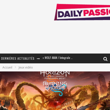
DERNIÈRES ACTUALITÉS
« The Broken Ring / This Mariage Will Fail Anyway » (Tome 2) – Préparer sa vengeance…
Accueil
Jeux vidéo
« Mon Village Révolté » - Combattre un Projet !
« Le Béton et le Bambou / Propositions pour Mayotte et le Monde. » - Améliorations !
Star Fox
PsyRiver 2026 : la magie revient sur les rives de l’Aar
« MOFUSAND / Parler Japonais » – Des Expressions Pratiques !