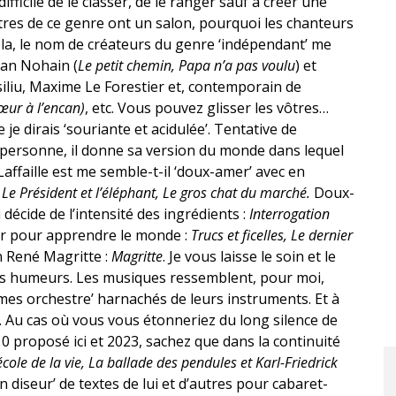
difficile de le classer, de le ranger sauf à créer une
ntres de ce genre ont un salon, pourquoi les chanteurs
cela, le nom de créateurs du genre ‘indépendant’ me
Jean Nohain (
Le petit chemin, Papa n’a pas voulu
) et
siliu, Maxime Le Forestier et, contemporain de
œur à l’encan)
, etc. Vous pouvez glisser les vôtres…
je dirais ‘souriante et acidulée’. Tentative de
e personne, il donne sa version du monde dans lequel
affaille est me semble-t-il ‘doux-amer’ avec en
:
Le Président et l’éléphant, Le gros chat du marché.
Doux-
décide de l’intensité des ingrédients :
Interrogation
 pour apprendre le monde :
Trucs et ficelles, Le dernier
n René Magritte :
Magritte
. Je vous laisse le soin et le
vos humeurs. Les musiques ressemblent, pour moi,
es orchestre’ harnachés de leurs instruments. Et à
zz. Au cas où vous vous étonneriez du long silence de
0 proposé ici et 2023, sachez que dans la continuité
cole de la vie, La ballade des pendules et Karl-Friedrick
n diseur’ de textes de lui et d’autres pour cabaret-