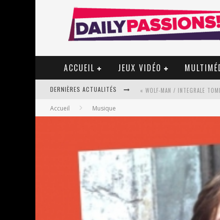
ACCUEIL
JEUX VIDÉO
MULTIMÉ
DERNIÈRES ACTUALITÉS
« WOLF-MAN / INTEGRALE TOME
Accueil
Musique
« MON VILLAGE RÉVOLTÉ » - 
STAR FOX
PSYRIVER 2026 : LA MAGIE REV
« MOFUSAND / PARLER JAPONAI