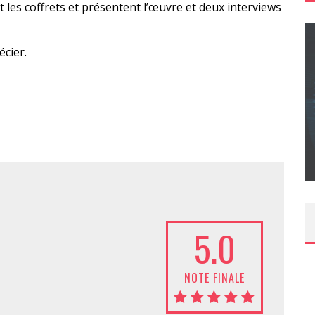
 les coffrets et présentent l’œuvre et deux interviews
cier.
CONCOURS : CALENDRIER DE L’AVENT – UNE
COPIE DU JEU « GRID, ULTIMATE EDITION »
SUR XBOX ONE OU PS4
Daily Passions
5.0
NOTE FINALE