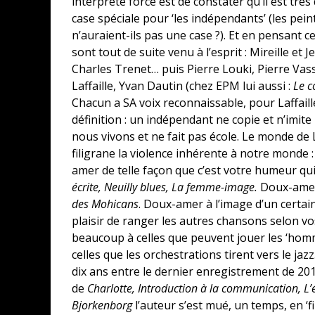
interprète force est de constater qu’il est très 
case spéciale pour ‘les indépendants’ (les pei
n’auraient-ils pas une case ?). Et en pensant 
sont tout de suite venu à l’esprit : Mireille et 
Charles Trenet… puis Pierre Louki, Pierre Vas
Laffaille, Yvan Dautin (chez EPM lui aussi :
Le c
Chacun a SA voix reconnaissable, pour Laffaille 
définition : un indépendant ne copie et n’imit
nous vivons et ne fait pas école. Le monde de L
filigrane la violence inhérente à notre monde 
amer de telle façon que c’est votre humeur qui 
écrite, Neuilly blues, La femme-image.
Doux-amer
des Mohicans
. Doux-amer à l’image d’un certai
plaisir de ranger les autres chansons selon 
beaucoup à celles que peuvent jouer les ‘homm
celles que les orchestrations tirent vers le ja
dix ans entre le dernier enregistrement de 201
de
Charlotte, Introduction à la communication, L’é
Bjorkenborg
l’auteur s’est mué, un temps, en ‘fi