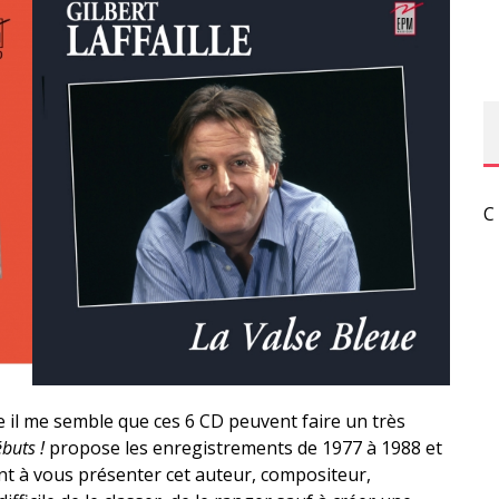
C
e il me semble que ces 6 CD peuvent faire un très
buts !
propose les enregistrements de 1977 à 1988 et
nt à vous présenter cet auteur, compositeur,