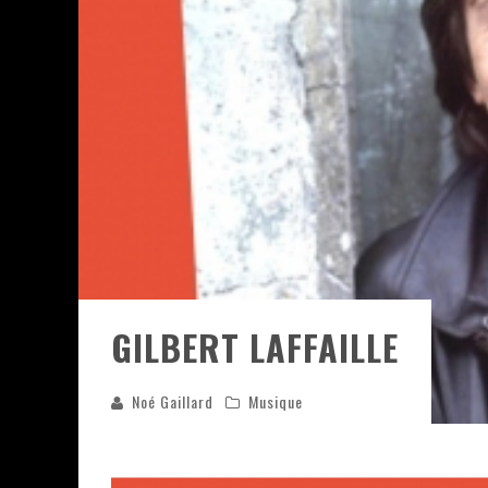
ASSASSIN'S CREED BLACK FLAG 
« LE VENT DAND LES SAULES » 
« DAMN THEM ALL » - UN DUO 
YOSHI AND THE MYSTERIOUS 
GILBERT LAFFAILLE
Noé Gaillard
Musique