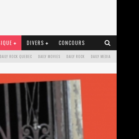
IQUE
DIVERS
CONCOURS
DAILY ROCK QUEBEC
DAILY MOVIES
DAILY ROCK
DAILY MEDIA