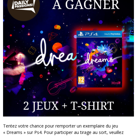
« MOFUSAND / Parler Japonais » – Des Expressions Pratiques !
« Dr Wertham / L’homme qui étudia les tueurs en série » - Un Métier à Risque !
Assassin's Creed Black Flag Resynced
« Le Vent dand les Saules » - Une Belle Histoire !
« Damn Them All » - Un duo de Choc !
Yoshi and the mysterious book
Tentez votre chance pour remporter un exemplaire du jeu
« Dreams » sur Ps4. Pour participer au tirage au sort, veuillez