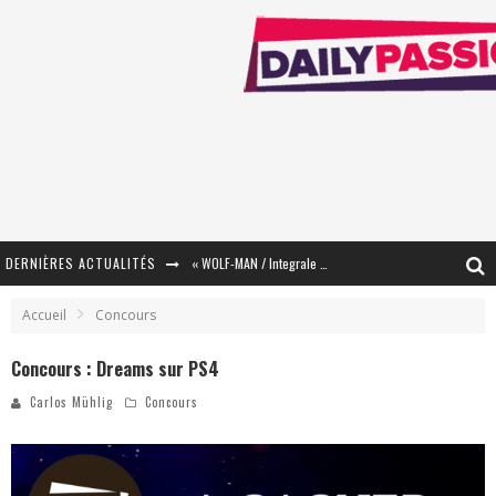
DERNIÈRES ACTUALITÉS
« WOLF-MAN / Integrale Tomes 1 et 2 » - Cruelle Vengeance !
« The Broken Ring / This Mariage Will Fail Anyway » (Tome 2) – Préparer sa vengeance…
Accueil
Concours
« Mon Village Révolté » - Combattre un Projet !
Concours : Dreams sur PS4
« Le Béton et le Bambou / Propositions pour Mayotte et le Monde. » - Améliorations !
Carlos Mühlig
Concours
Star Fox
PsyRiver 2026 : la magie revient sur les rives de l’Aar